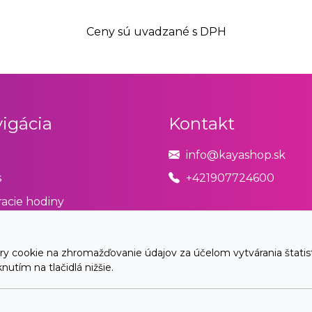
Ceny sú uvadzané s DPH
igácia
Kontakt
info@kayashop.sk
s
+421907724600
acie hodiny
odné podmienky
úpiť od zmluvy tu
cookie na zhromažďovanie údajov za účelom vytvárania štatistík
utím na tlačidlá nižšie.
akt
© 2026 Arrabella s.r.o., mayabella s.r.o., Všetky práva vyhradené.