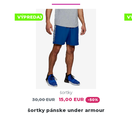
VÝPREDAJ
V
šortky
15,00 EUR
30,00 EUR
-50%
šortky pánske under armour