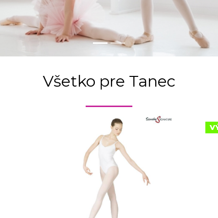
čné topánky, všetko p
Všetko pre Tanec
V