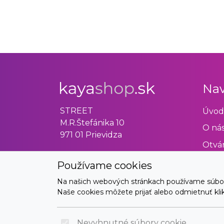
Nav
STREET
Úvod
M.R.Štefánika 10
O ná
971 01 Prievidza
Otvár
Obch
Používame cookies
Odst
Na našich webových stránkach používame súbory 
Naše cookies môžete prijať alebo odmietnuť klikn
Kont
Nevyhnutné súbory cookie