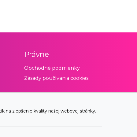
Právne
Obchodné podmienky
Zásady používania cookies
 na zlepšenie kvality našej webovej stránky.