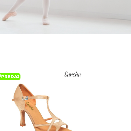
re tanec a šport
ÝPREDAJ