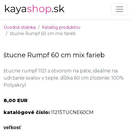
Preskočiť na obsah
Preskočiť na hlavné menu
Úvodná stránka
Katalóg produktov
štucne Rumpf 60 cm mix farieb
štucne Rumpf 60 cm mix farieb
štucne rumpf 1121 s otvorom na päte, ideálne na
udržanie svalov v teple. dĺžka 60 cm zloženie: 100%
Polyakryl
8,00 EUR
katalógové číslo:
1121ŠTUCNE60CM
veľkosť