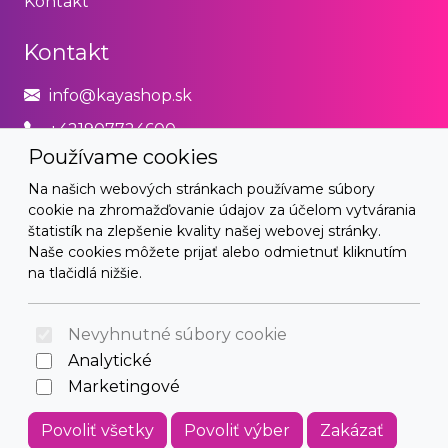
Kontakt
Kontakt
info@kayashop.sk
+421907724600
Používame cookies
Právne
Na našich webových stránkach používame súbory
cookie na zhromažďovanie údajov za účelom vytvárania
Obchodné podmienky
štatistík na zlepšenie kvality našej webovej stránky.
Naše cookies môžete prijať alebo odmietnuť kliknutím
Zásady používania cookies
na tlačidlá nižšie.
© 2026 Arrabella s.r.o., mayabella s.r.o., Všetky práva
vyhradené.
Nevyhnutné súbory cookie
Analytické
Marketingové
Hosting:
- Web:
Povoliť všetky
Povoliť výber
Zakázať