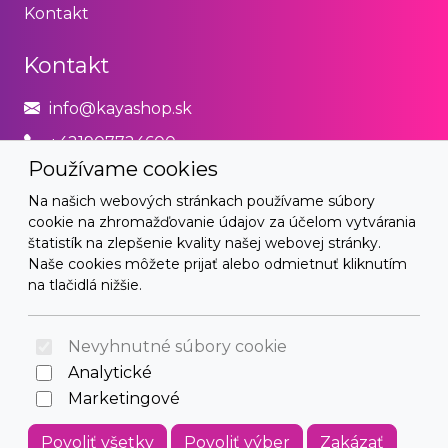
Kontakt
Kontakt
info@kayashop.sk
+421907724600
Používame cookies
Právne
Na našich webových stránkach používame súbory
cookie na zhromažďovanie údajov za účelom vytvárania
Obchodné podmienky
štatistík na zlepšenie kvality našej webovej stránky.
Naše cookies môžete prijať alebo odmietnuť kliknutím
Zásady používania cookies
na tlačidlá nižšie.
© 2026 Arrabella s.r.o., mayabella s.r.o., Všetky práva
vyhradené.
Nevyhnutné súbory cookie
Analytické
Marketingové
Hosting:
- Web:
Povoliť všetky
Povoliť výber
Zakázať