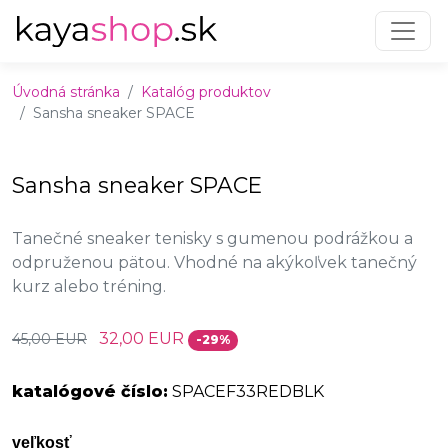
Preskočiť na obsah
Preskočiť na hlavné menu
Úvodná stránka
Katalóg produktov
Sansha sneaker SPACE
Sansha sneaker SPACE
Tanečné sneaker tenisky s gumenou podrážkou a
odpruženou pätou. Vhodné na akýkoľvek tanečný
kurz alebo tréning.
32,00 EUR
45,00 EUR
-29%
katalógové číslo:
SPACEF33REDBLK
veľkosť