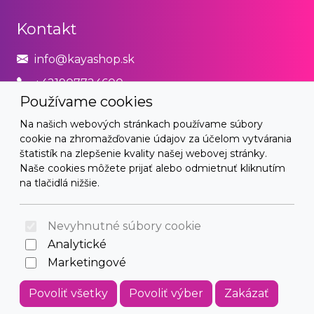
Kontakt
info@kayashop.sk
+421907724600
Používame cookies
Právne
Na našich webových stránkach používame súbory
cookie na zhromažďovanie údajov za účelom vytvárania
Obchodné podmienky
štatistík na zlepšenie kvality našej webovej stránky.
Naše cookies môžete prijať alebo odmietnuť kliknutím
Zásady používania cookies
na tlačidlá nižšie.
© 2026 Arrabella s.r.o., mayabella s.r.o., Všetky práva
vyhradené.
Nevyhnutné súbory cookie
Analytické
Marketingové
Hosting:
- Web:
Povoliť všetky
Povoliť výber
Zakázať