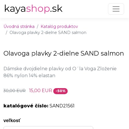
Preskočiť na obsah
Preskočiť na hlavné menu
Úvodná stránka
Katalóg produktov
Olavoga plavky 2-dielne SAND salmon
Olavoga plavky 2-dielne SAND salmon
Dámske dvojdielne plavky od O´la Voga Zloženie
86% nylon 14% elastan
15,00 EUR
30,00 EUR
-50%
katalógové číslo:
SAND21561
veľkosť