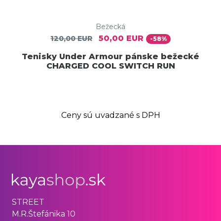
Bežecká
50,00 EUR
120,00 EUR
-58%
Tenisky Under Armour pánske bežecké
CHARGED COOL SWITCH RUN
Ceny sú uvadzané s DPH
STREET
M.R.Štefánika 10