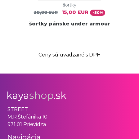
šortky
15,00 EUR
30,00 EUR
-50%
šortky pánske under armour
Ceny sú uvadzané s DPH
STREET
M.R.Štefánika 10
971 01 Prievidza
Navigácia