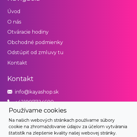
Úvod
O nás
Otváracie hodiny
Obchodné podmienky
Odstúpiť od zmluvy tu
Kontakt
Kontakt
info@kayashop.sk
+421907724600
Používame cookies
Právne
Na našich webových stránkach používame súbory
cookie na zhromažďovanie údajov za účelom vytvárania
Obchodné podmienky
štatistík na zlepšenie kvality našej webovej stránky.