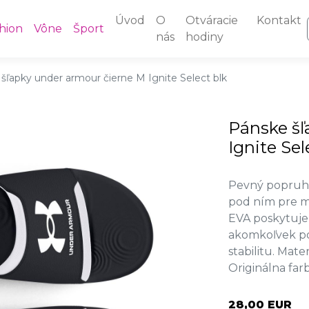
Úvod
O
Otváracie
Kontakt
hion
Vône
Šport
nás
hodiny
šľapky under armour čierne M Ignite Select blk
Pánske šľ
Ignite Sel
Pevný popruh 
pod ním pre m
EVA poskytuje 
akomkoľvek po
stabilitu. Mate
Originálna far
28,00 EUR