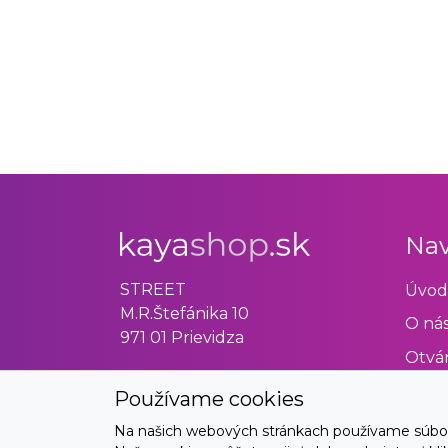
Nav
STREET
Úvod
M.R.Štefánika 10
O ná
971 01 Prievidza
Otvár
Obch
Používame cookies
Odst
Na našich webových stránkach používame súbory 