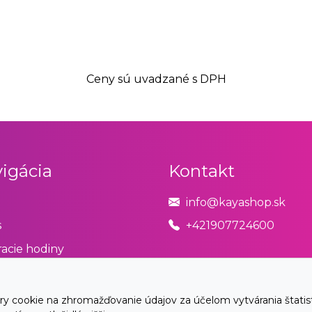
Ceny sú uvadzané s DPH
igácia
Kontakt
info@kayashop.sk
s
+421907724600
acie hodiny
odné podmienky
úpiť od zmluvy tu
cookie na zhromažďovanie údajov za účelom vytvárania štatistík