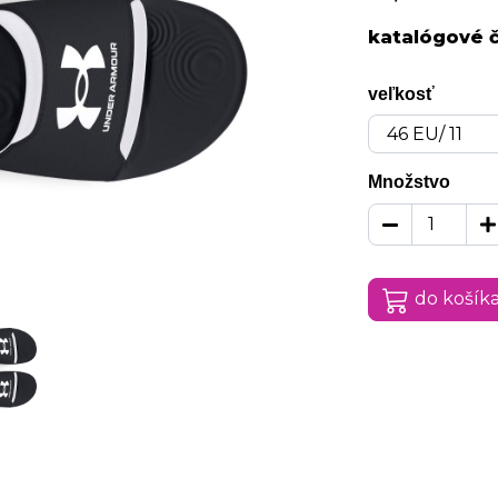
katalógové č
veľkosť
Množstvo
do košík