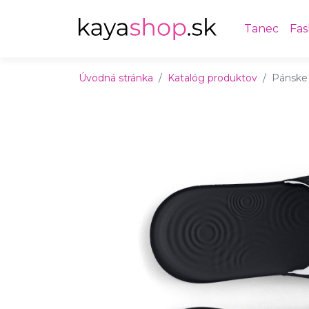
Preskočiť na obsah
Preskočiť na hlavné menu
Tanec
Fas
Úvodná stránka
Katalóg produktov
Pánske 