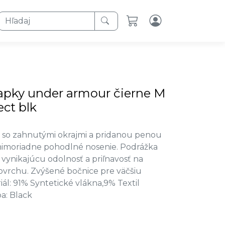
Hľadaj
apky under armour čierne M
ect blk
so zahnutými okrajmi a pridanou penou
imoriadne pohodlné nosenie. Podrážka
vynikajúcu odolnosť a priľnavosť na
vrchu. Zvýšené bočnice pre väčšiu
riál: 91% Syntetické vlákna,9% Textil
ba: Black