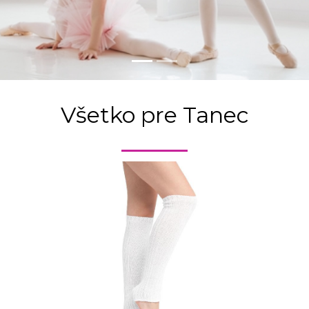
čné topánky, všetko p
Všetko pre Tanec