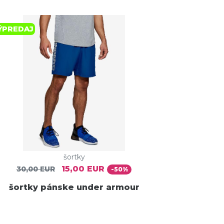
ÝPREDAJ
šortky
15,00 EUR
30,00 EUR
-50%
šortky pánske under armour