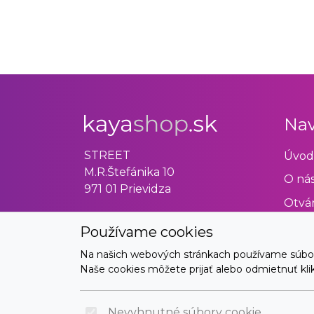
Nav
STREET
Úvod
M.R.Štefánika 10
O ná
971 01 Prievidza
Otvár
Obch
Používame cookies
Odst
Na našich webových stránkach používame súbory 
Naše cookies môžete prijať alebo odmietnuť klikn
Kont
Nevyhnutné súbory cookie