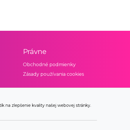
Právne
Obchodné podmienky
Zásady používania cookies
 na zlepšenie kvality našej webovej stránky.