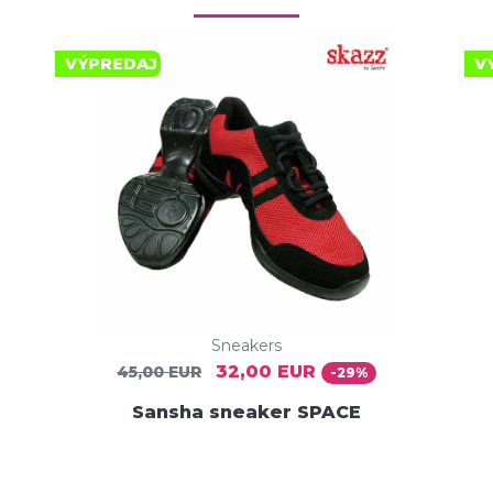
VÝPREDAJ
V
Sneakers
32,00 EUR
45,00 EUR
-29%
Sansha sneaker SPACE