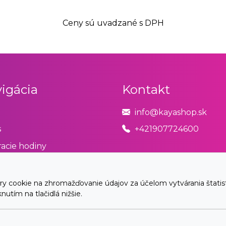
Ceny sú uvadzané s DPH
igácia
Kontakt
info@kayashop.sk
s
+421907724600
acie hodiny
odné podmienky
úpiť od zmluvy tu
cookie na zhromažďovanie údajov za účelom vytvárania štatistík
utím na tlačidlá nižšie.
akt
© 2026 Arrabella s.r.o., mayabella s.r.o., Všetky práva vyhradené.