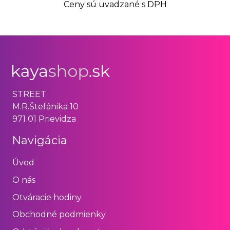
Ceny sú uvadzané s DPH
STREET
M.R.Štefánika 10
971 01 Prievidza
Navigácia
Úvod
O nás
Otváracie hodiny
Obchodné podmienky