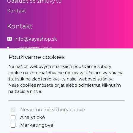
Odstúpiť od zmluvy tu
Kontakt
Kontakt
info@kayashop.sk
+421907724600
Používame cookies
Právne
Na našich webových stránkach používame súbory
cookie na zhromažďovanie údajov za účelom vytvárania
Obchodné podmienky
štatistík na zlepšenie kvality našej webovej stránky.
Naše cookies môžete prijať alebo odmietnuť kliknutím
Zásady používania cookies
na tlačidlá nižšie.
© 2026 Arrabella s.r.o., mayabella s.r.o., Všetky práva
vyhradené.
Nevyhnutné súbory cookie
Analytické
Marketingové