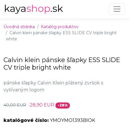
Preskočiť na obsah
Preskočiť na hlavné menu
Úvodná stránka
Katalóg produktov
Calvin klein pánske šľapky ESS SLIDE CV triple bright
white
Calvin klein pánske šľapky ESS SLIDE
CV triple bright white
pánske šľapky Calvin Klein plátený zvršok s
vyšívaným logom
28,90 EUR
40,00 EUR
-28%
katalógové číslo:
YMOYMO1393BIOK