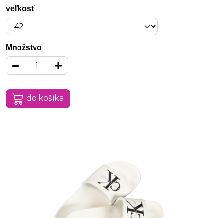
veľkosť
Množstvo
do košíka