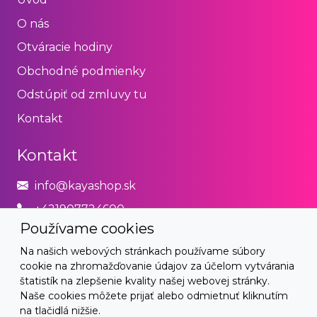
O nás
Otváracie hodiny
Obchodné podmienky
Odstúpiť od zmluvy tu
Kontakt
Kontakt
info@kayashop.sk
+421907724600
Používame cookies
Právne
Na našich webových stránkach používame súbory
cookie na zhromažďovanie údajov za účelom vytvárania
Obchodné podmienky
štatistík na zlepšenie kvality našej webovej stránky.
Naše cookies môžete prijať alebo odmietnuť kliknutím
Zásady používania cookies
na tlačidlá nižšie.