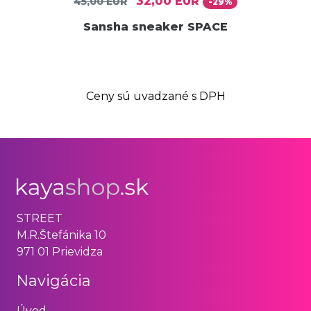
32,00 EUR
45,00 EUR
-29%
Sansha sneaker SPACE
Ceny sú uvadzané s DPH
STREET
M.R.Štefánika 10
971 01 Prievidza
Navigácia
Úvod