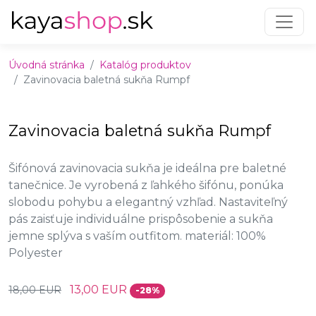
Preskočiť na obsah
Preskočiť na hlavné menu
Úvodná stránka
Katalóg produktov
Zavinovacia baletná sukňa Rumpf
Zavinovacia baletná sukňa Rumpf
Šifónová zavinovacia sukňa je ideálna pre baletné
tanečnice. Je vyrobená z ľahkého šifónu, ponúka
slobodu pohybu a elegantný vzhľad. Nastaviteľný
pás zaisťuje individuálne prispôsobenie a sukňa
jemne splýva s vaším outfitom. materiál: 100%
Polyester
13,00 EUR
18,00 EUR
-28%