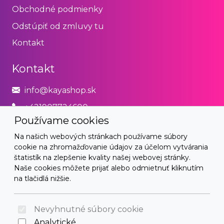
Obchodné podmienky
Odstúpiť od zmluvy tu
Kontakt
Kontakt
info@kayashop.sk
+421907724600
Používame cookies
Právne
Na našich webových stránkach používame súbory
cookie na zhromažďovanie údajov za účelom vytvárania
Obchodné podmienky
štatistík na zlepšenie kvality našej webovej stránky.
Naše cookies môžete prijať alebo odmietnuť kliknutím
Zásady používania cookies
na tlačidlá nižšie.
© 2026 Arrabella s.r.o., mayabella s.r.o., Všetky práva
vyhradené.
Nevyhnutné súbory cookie
Analytické