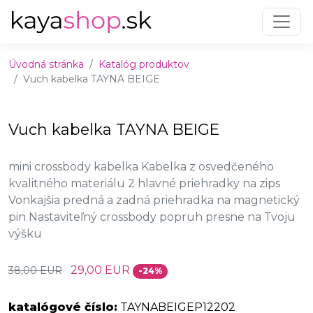
Preskočiť na obsah
Preskočiť na hlavné menu
Úvodná stránka
Katalóg produktov
Vuch kabelka TAYNA BEIGE
Vuch kabelka TAYNA BEIGE
mini crossbody kabelka Kabelka z osvedčeného
kvalitného materiálu 2 hlavné priehradky na zips
Vonkajšia predná a zadná priehradka na magnetický
pin Nastaviteľný crossbody popruh presne na Tvoju
výšku
29,00 EUR
38,00 EUR
-24%
katalógové číslo:
TAYNABEIGEP12202