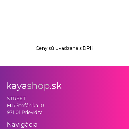
Ceny sú uvadzané s DPH
STREET
M.R.Štefánika 10
971 01 Prievidza
Navigácia