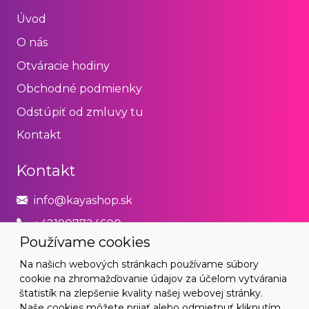
Úvod
O nás
Otváracie hodiny
Obchodné podmienky
Odstúpiť od zmluvy tu
Kontakt
Kontakt
info@kayashop.sk
+421907724600
Používame cookies
Právne
Na našich webových stránkach používame súbory
cookie na zhromažďovanie údajov za účelom vytvárania
Obchodné podmienky
štatistík na zlepšenie kvality našej webovej stránky.
Naše cookies môžete prijať alebo odmietnuť kliknutím