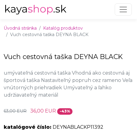
Preskočiť na obsah
Preskočiť na hlavné menu
Úvodná stránka
Katalóg produktov
Vuch cestovná taška DEYNA BLACK
Vuch cestovná taška DEYNA BLACK
umývateľná cestovná taška Vhodná ako cestovná aj
športová taška Nastaviteľný popruh cez rameno Veľa
vnútorných priehradiek Umývateľný a ľahko
udržiavateľný materiál
36,00 EUR
63,00 EUR
-43%
katalógové číslo:
DEYNABLACKP11392