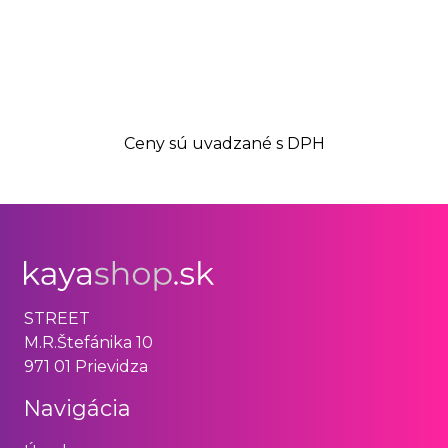
Ceny sú uvadzané s DPH
STREET
M.R.Štefánika 10
971 01 Prievidza
Navigácia