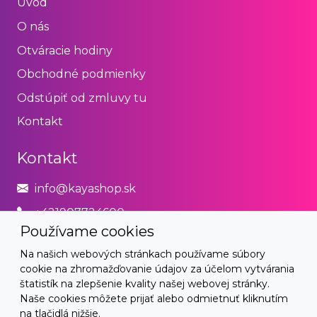
Úvod
O nás
Otváracie hodiny
Obchodné podmienky
Odstúpiť od zmluvy tu
Kontakt
Kontakt
info@kayashop.sk
+421907724600
Používame cookies
Právne
Na našich webových stránkach používame súbory
cookie na zhromažďovanie údajov za účelom vytvárania
Obchodné podmienky
štatistík na zlepšenie kvality našej webovej stránky.
Naše cookies môžete prijať alebo odmietnuť kliknutím
Zásady používania cookies
na tlačidlá nižšie.