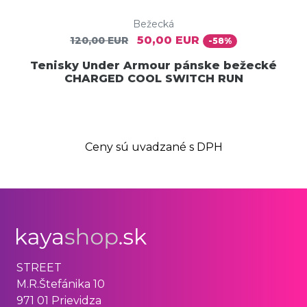
Bežecká
50,00 EUR
120,00 EUR
-58%
Tenisky Under Armour pánske bežecké
CHARGED COOL SWITCH RUN
Ceny sú uvadzané s DPH
STREET
M.R.Štefánika 10
971 01 Prievidza