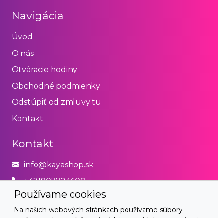
Navigácia
Úvod
O nás
Otváracie hodiny
Obchodné podmienky
Odstúpiť od zmluvy tu
Kontakt
Kontakt
info@kayashop.sk
+421907724600
Používame cookies
Právne
Na našich webových stránkach používame súbory