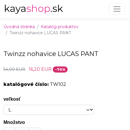
Preskočiť na obsah
Preskočiť na hlavné menu
Úvodná stránka
Katalóg produktov
Twinzz nohavice LUCAS PANT
Twinzz nohavice LUCAS PANT
16,20 EUR
54,00 EUR
-70%
katalógové číslo:
TW102
veľkosť
Množstvo