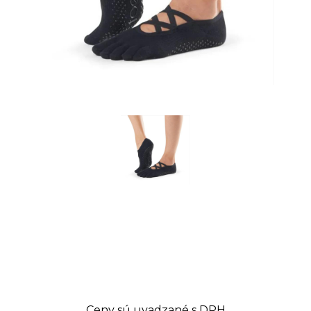
Ceny sú uvadzané s DPH