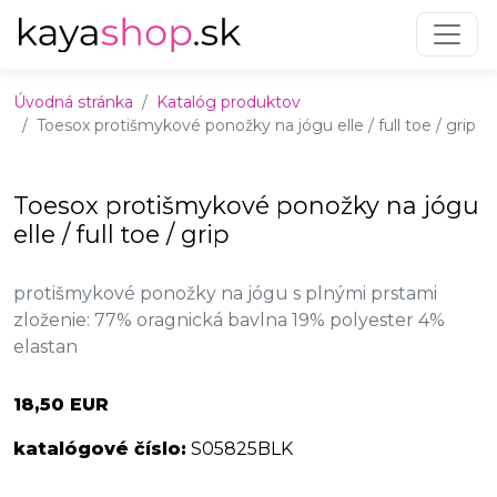
Preskočiť na obsah
Preskočiť na hlavné menu
Úvodná stránka
Katalóg produktov
Toesox protišmykové ponožky na jógu elle / full toe / grip
Toesox protišmykové ponožky na jógu
elle / full toe / grip
protišmykové ponožky na jógu s plnými prstami
zloženie: 77% oragnická bavlna 19% polyester 4%
elastan
18,50 EUR
katalógové číslo:
S05825BLK