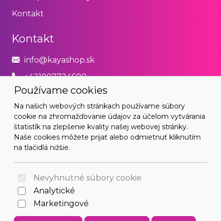
Kontakt
Kontakt
info@kayashop.sk
+421907724600
Používame cookies
Právne
Na našich webových stránkach používame súbory
cookie na zhromažďovanie údajov za účelom vytvárania
Obchodné podmienky
štatistík na zlepšenie kvality našej webovej stránky.
Naše cookies môžete prijať alebo odmietnuť kliknutím
Zásady používania cookies
na tlačidlá nižšie.
© 2026 Arrabella s.r.o., mayabella s.r.o., Všetky práva
vyhradené.
Nevyhnutné súbory cookie
Analytické
Marketingové