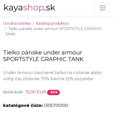
Preskočiť na obsah
Preskočiť na hlavné menu
Úvodná stránka
Katalóg produktov
Tielko pánske under armour SPORTSTYLE GRAPHIC
TANK
Tielko pánske under armour
SPORTSTYLE GRAPHIC TANK
Under Armour bavlnené tielko na cvičenie alebo
voľný čas zloženie: 75% bavlna 25% polyester
15,00 EUR
30,00 EUR
-50%
katalógové číslo:
1305700100