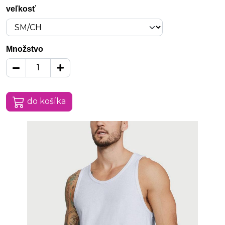
veľkosť
Množstvo
do košíka