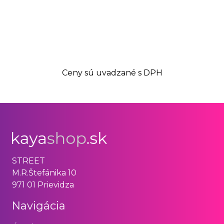
Ceny sú uvadzané s DPH
STREET
M.R.Štefánika 10
971 01 Prievidza
Navigácia