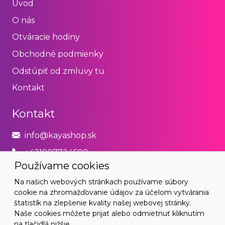
Úvod
O nás
Otváracie hodiny
Obchodné podmienky
Odstúpiť od zmluvy tu
Kontakt
Kontakt
info@kayashop.sk
+421907724600
Používame cookies
Právne
Na našich webových stránkach používame súbory
cookie na zhromažďovanie údajov za účelom vytvárania
Obchodné podmienky
štatistík na zlepšenie kvality našej webovej stránky.
Naše cookies môžete prijať alebo odmietnuť kliknutím
Zásady používania cookies
na tlačidlá nižšie.