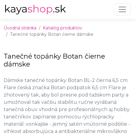
Preskočiť na obsah
Preskočiť na hlavné menu
Úvodná stránka
Katalóg produktov
Tanečné topánky Botan čierne dámske
Tanečné topánky Botan čierne
dámske
Dámske tanečné topánky Botan BL-2 čierna 6,5 cm
Flare česká značka Botan podpätok 6,5 cm Flare je
zhotovený tak, aby bol presne pod ťažiskom party a
umožňoval tak väčšiu stabilitu ručne vyrábaná
tanečná obuv vhodná pre profesionálnych aj hobby
tanečníkov zapínanie pomocou rýchlopracky
materiál: vonkajšie - jemný satén vnútorné podšitie -
vlhkosť absorbujúca a antibakteriálne mikrovlákno