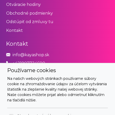
Otváracie hodiny
Obchodné podmienky
Odstúpiť od zmluvy tu
Kontakt
Kontakt
info@kayashop.sk
+421907724600
Používame cookies
Právne
Na našich webových stránkach používame súbory
cookie na zhromažďovanie údajov za účelom vytvárania
Obchodné podmienky
štatistík na zlepšenie kvality našej webovej stránky.
Naše cookies môžete prijať alebo odmietnuť kliknutím
Zásady používania cookies
na tlačidlá nižšie.
© 2026 Arrabella s.r.o., mayabella s.r.o., Všetky práva
vyhradené.