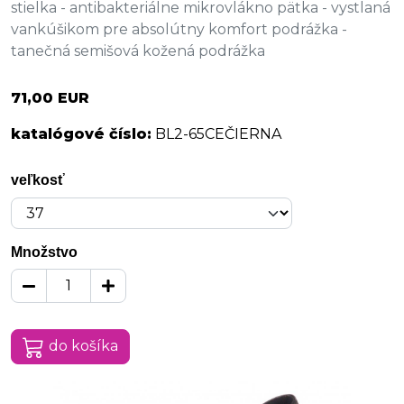
stielka - antibakteriálne mikrovlákno pätka - vystlaná
vankúšikom pre absolútny komfort podrážka -
tanečná semišová kožená podrážka
71,00 EUR
katalógové číslo:
BL2-65CEČIERNA
veľkosť
Množstvo
do košíka