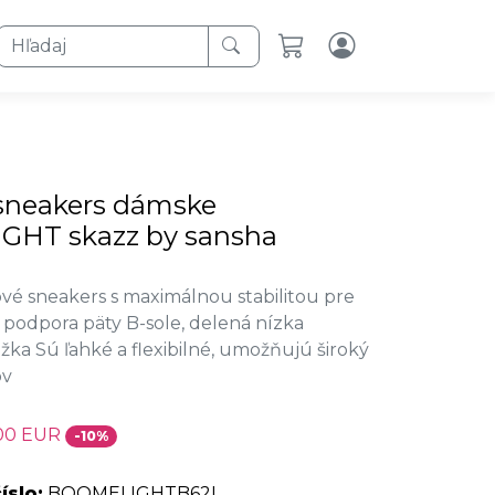
Hľadaj
sneakers dámske
HT skazz by sansha
vé sneakers s maximálnou stabilitou pre
podpora päty B-sole, delená nízka
a Sú ľahké a flexibilné, umožňujú široký
ov
00 EUR
-10%
íslo:
BOOMELIGHTB62L