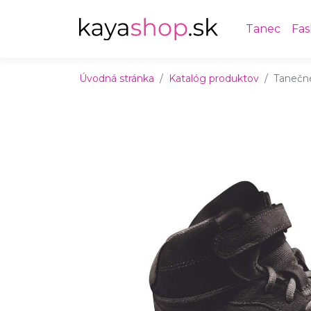
Preskočiť na obsah
Preskočiť na hlavné menu
Tanec
Fas
Úvodná stránka
Katalóg produktov
Tanečn