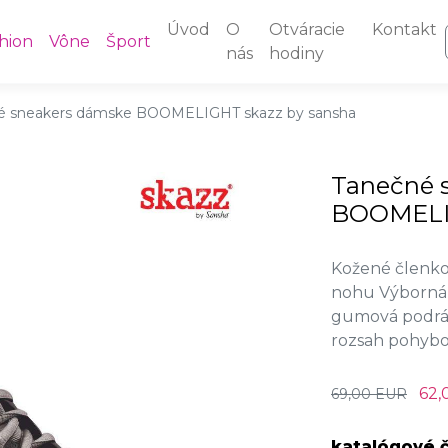
Úvod
O
Otváracie
Kontakt
hion
Vône
Šport
nás
hodiny
é sneakers dámske BOOMELIGHT skazz by sansha
Tanečné 
BOOMELIG
Kožené členko
nohu Výborná 
gumová podrážk
rozsah pohyb
62,
69,00 EUR
katalógové č