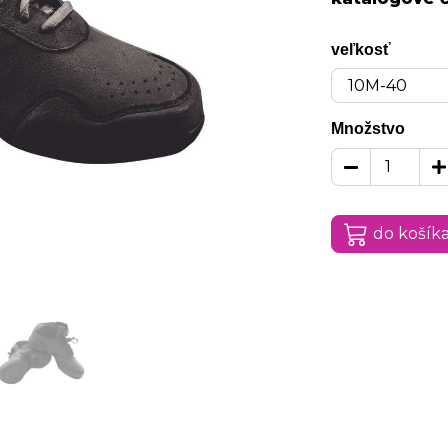
veľkosť
Množstvo
do košík