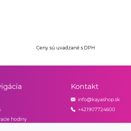
Ceny sú uvadzané s DPH
igácia
Kontakt
info@kayashop.sk
s
+421907724600
acie hodiny
odné podmienky