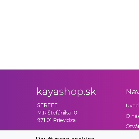
Nav
STREET
Úvod
M.R.Štefánika 10
O ná
971 01 Prievidza
Otvár
Obch