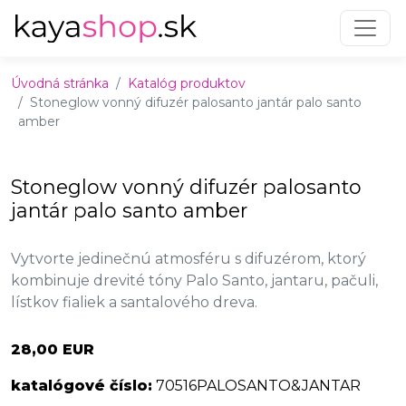
Preskočiť na obsah
Preskočiť na hlavné menu
Úvodná stránka
Katalóg produktov
Stoneglow vonný difuzér palosanto jantár palo santo
amber
Stoneglow vonný difuzér palosanto
jantár palo santo amber
Vytvorte jedinečnú atmosféru s difuzérom, ktorý
kombinuje drevité tóny Palo Santo, jantaru, pačuli,
lístkov fialiek a santalového dreva.
28,00 EUR
katalógové číslo:
70516PALOSANTO&JANTAR