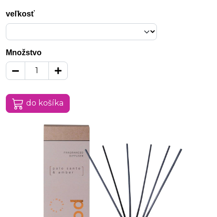
veľkosť
Množstvo
do košíka