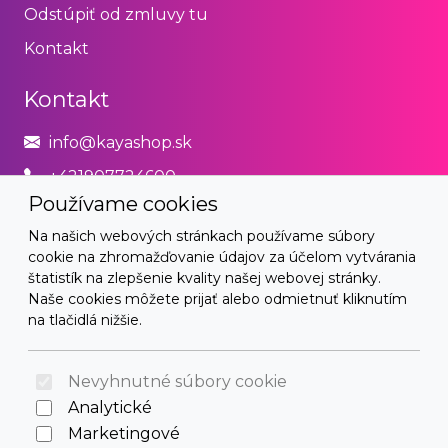
Odstúpiť od zmluvy tu
Kontakt
Kontakt
info@kayashop.sk
+421907724600
Používame cookies
Právne
Na našich webových stránkach používame súbory
cookie na zhromažďovanie údajov za účelom vytvárania
Obchodné podmienky
štatistík na zlepšenie kvality našej webovej stránky.
Naše cookies môžete prijať alebo odmietnuť kliknutím
Zásady používania cookies
na tlačidlá nižšie.
© 2026 Arrabella s.r.o., mayabella s.r.o., Všetky práva
vyhradené.
Nevyhnutné súbory cookie
Analytické
Marketingové