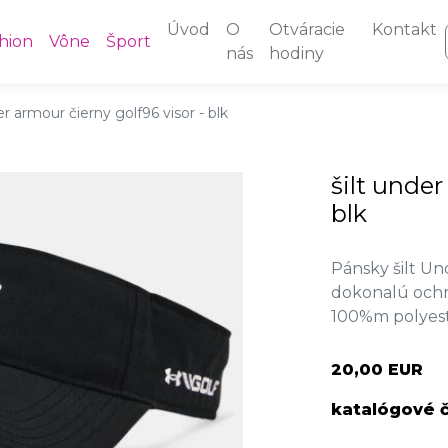
Úvod
O
Otváracie
Kontakt
hion
Vône
Šport
nás
hodiny
er armour čierny golf96 visor - blk
šilt under
blk
Pánsky šilt U
dokonalú ochra
100%m polyes
20,00 EUR
katalógové č