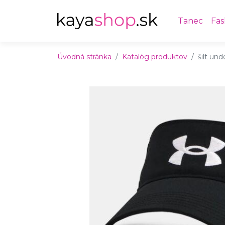
Preskočiť na obsah
Preskočiť na hlavné menu
Tanec
Fas
Úvodná stránka
Katalóg produktov
šilt und