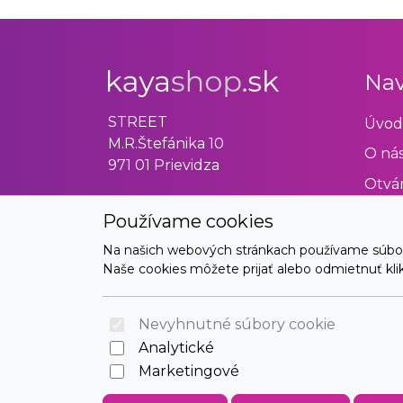
Nav
STREET
Úvod
M.R.Štefánika 10
O ná
971 01 Prievidza
Otvár
Obch
Používame cookies
Odst
Na našich webových stránkach používame súbory 
Naše cookies môžete prijať alebo odmietnuť klikn
Kont
Nevyhnutné súbory cookie
Analytické
Marketingové