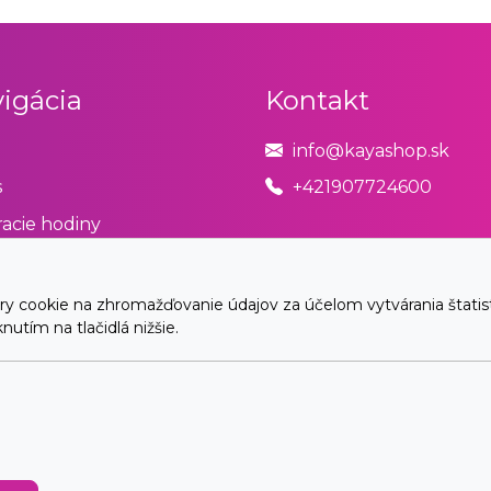
igácia
Kontakt
info@kayashop.sk
s
+421907724600
acie hodiny
odné podmienky
úpiť od zmluvy tu
cookie na zhromažďovanie údajov za účelom vytvárania štatistík
utím na tlačidlá nižšie.
akt
© 2026 Arrabella s.r.o., mayabella s.r.o., Všetky práva vyhradené.