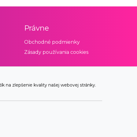
Právne
Obchodné podmienky
Zásady používania cookies
 na zlepšenie kvality našej webovej stránky.