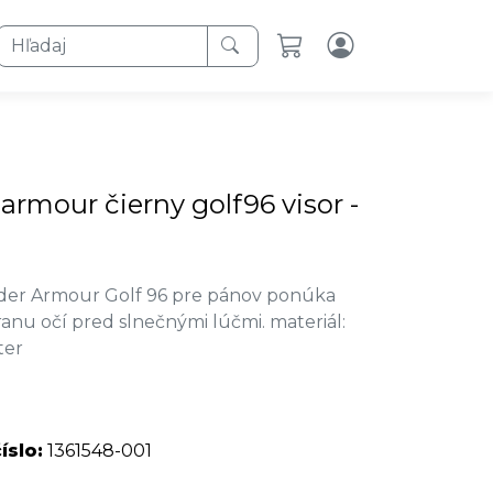
Hľadaj
 armour čierny golf96 visor -
nder Armour Golf 96 pre pánov ponúka
nu očí pred slnečnými lúčmi. materiál:
ter
íslo:
1361548-001