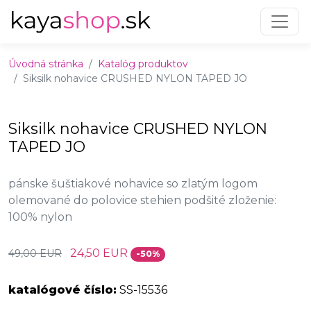
Preskočiť na obsah
Preskočiť na hlavné menu
Úvodná stránka
Katalóg produktov
Siksilk nohavice CRUSHED NYLON TAPED JO
Siksilk nohavice CRUSHED NYLON
TAPED JO
pánske šuštiakové nohavice so zlatým logom
olemované do polovice stehien podšité zloženie:
100% nylon
24,50 EUR
49,00 EUR
-50%
katalógové číslo:
SS-15536