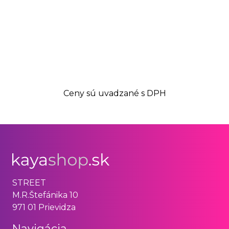
Ceny sú uvadzané s DPH
STREET
M.R.Štefánika 10
971 01 Prievidza
Navigácia