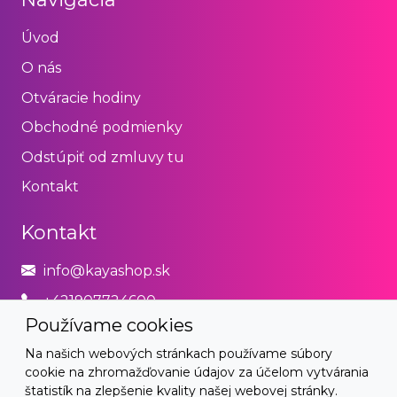
Úvod
O nás
Otváracie hodiny
Obchodné podmienky
Odstúpiť od zmluvy tu
Kontakt
Kontakt
info@kayashop.sk
+421907724600
Používame cookies
Právne
Na našich webových stránkach používame súbory
cookie na zhromažďovanie údajov za účelom vytvárania
Obchodné podmienky
štatistík na zlepšenie kvality našej webovej stránky.