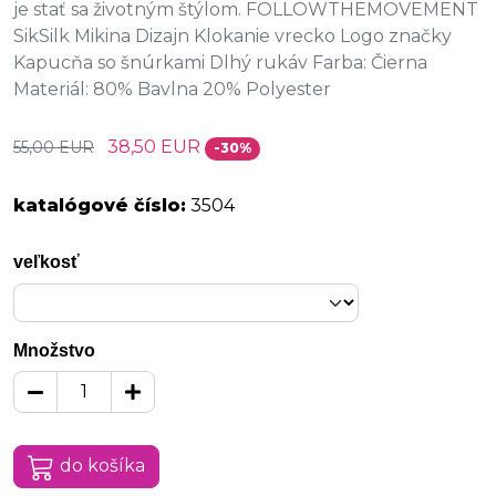
je stať sa životným štýlom. FOLLOWTHEMOVEMENT
SikSilk Mikina Dizajn Klokanie vrecko Logo značky
Kapucňa so šnúrkami Dlhý rukáv Farba: Čierna
Materiál: 80% Bavlna 20% Polyester
38,50 EUR
55,00 EUR
-30%
katalógové číslo:
3504
veľkosť
Množstvo
do košíka