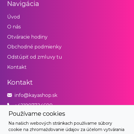
Navigácia
Úvod
O nás
Otváracie hodiny
Obchodné podmienky
Odstúpiť od zmluvy tu
Kontakt
Kontakt
info@kayashop.sk
+421907724600
Používame cookies
Právne
Na našich webových stránkach používame súbory
cookie na zhromažďovanie údajov za účelom vytvárania
Obchodné podmienky