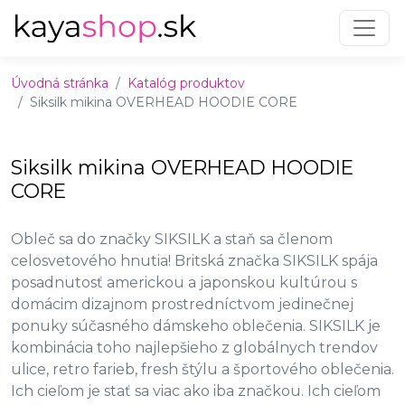
Preskočiť na obsah
Preskočiť na hlavné menu
Úvodná stránka
Katalóg produktov
Siksilk mikina OVERHEAD HOODIE CORE
Siksilk mikina OVERHEAD HOODIE
CORE
Obleč sa do značky SIKSILK a staň sa členom
celosvetového hnutia! Britská značka SIKSILK spája
posadnutosť americkou a japonskou kultúrou s
domácim dizajnom prostredníctvom jedinečnej
ponuky súčasného dámskeho oblečenia. SIKSILK je
kombinácia toho najlepšieho z globálnych trendov
ulice, retro farieb, fresh štýlu a športového oblečenia.
Ich cieľom je stať sa viac ako iba značkou. Ich cieľom