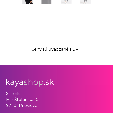
Ceny sú uvadzané s DPH
STREET
M.R.Štefánika 10
971 01 Prievidza