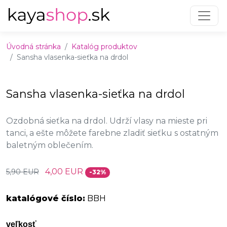
Preskočiť na obsah
Preskočiť na hlavné menu
Úvodná stránka
Katalóg produktov
Sansha vlasenka-sieťka na drdol
Sansha vlasenka-sieťka na drdol
Ozdobná sieťka na drdol. Udrží vlasy na mieste pri
tanci, a ešte môžete farebne zladiť sieťku s ostatným
baletným oblečením.
4,00 EUR
5,90 EUR
-32%
katalógové číslo:
BBH
veľkosť