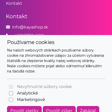
Kontakt
Kontakt
info@kayashop.sk
+421907724600
Používame cookies
Právne
Na našich webových stránkach používame súbory
cookie na zhromažďovanie údajov za účelom vytvárania
Obchodné podmienky
štatistík na zlepšenie kvality našej webovej stránky.
Naše cookies môžete prijať alebo odmietnuť kliknutím
Zásady používania cookies
na tlačidlá nižšie.
© 2026 Arrabella s.r.o., mayabella s.r.o., Všetky práva
vyhradené.
Nevyhnutné súbory cookie
Analytické
Marketingové
Hosting:
- Web:
Povoliť všetky
Povoliť výber
Zakázať