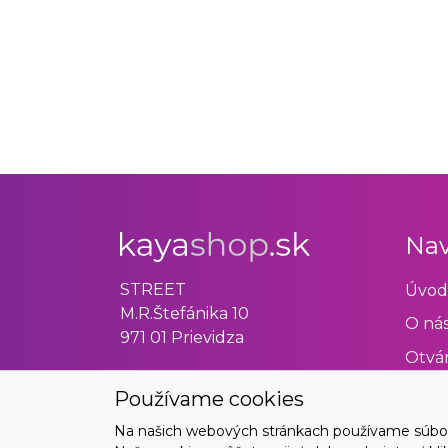
Nav
STREET
Úvod
M.R.Štefánika 10
O ná
971 01 Prievidza
Otvár
Obch
Používame cookies
Odst
Na našich webových stránkach používame súbory 