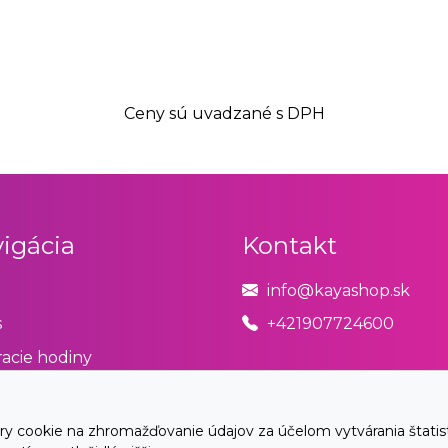
Ceny sú uvadzané s DPH
igácia
Kontakt
info@kayashop.sk
s
+421907724600
acie hodiny
odné podmienky
úpiť od zmluvy tu
cookie na zhromažďovanie údajov za účelom vytvárania štatistík