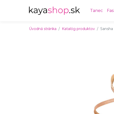
Preskočiť na obsah
Preskočiť na hlavné menu
Tanec
Fas
Úvodná stránka
Katalóg produktov
Sansha 