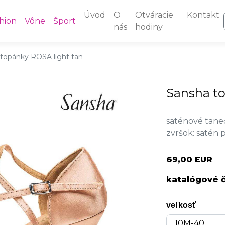
Úvod
O
Otváracie
Kontakt
hion
Vône
Šport
nás
hodiny
topánky ROSA light tan
Sansha to
saténové tane
zvršok: satén 
69,00 EUR
katalógové č
veľkosť