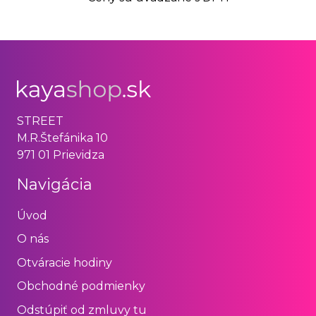
STREET
M.R.Štefánika 10
971 01 Prievidza
Navigácia
Úvod
O nás
Otváracie hodiny
Obchodné podmienky
Odstúpiť od zmluvy tu