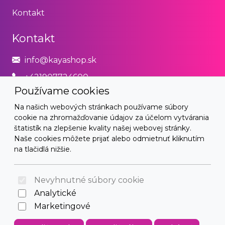
Kontakt
Kontakt
info@kayashop.sk
+421907724600
Používame cookies
Právne
Na našich webových stránkach používame súbory
cookie na zhromažďovanie údajov za účelom vytvárania
Obchodné podmienky
štatistík na zlepšenie kvality našej webovej stránky.
Naše cookies môžete prijať alebo odmietnuť kliknutím
Zásady používania cookies
na tlačidlá nižšie.
© 2026 Arrabella s.r.o., mayabella s.r.o., Všetky práva
vyhradené.
Nevyhnutné súbory cookie
Analytické
Marketingové