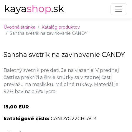
Preskočiť na obsah
Preskočiť na hlavné menu
Úvodná stránka
Katalóg produktov
Sansha svetrík na zavinovanie CANDY
Sansha svetrík na zavinovanie CANDY
Baletný svetrík pre deti. Je na viazanie. V prednej
časti sa prekríži a širšie šnúrky sa v zadnej časti
previažu na mašličku. Má dlhé rukávy. Materiál je
92% bavlna a 8% lycra.
15,00 EUR
katalógové číslo:
CANDYG22CBLACK