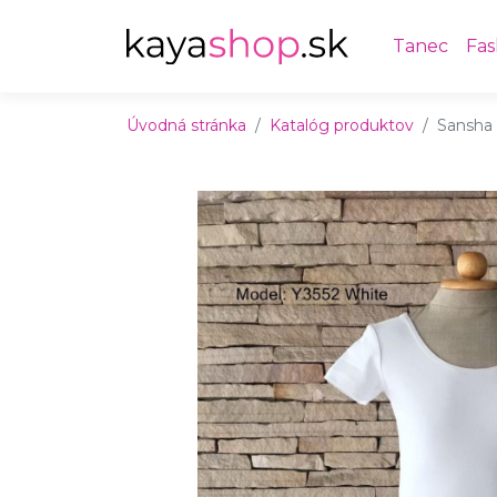
Preskočiť na obsah
Preskočiť na hlavné menu
Tanec
Fas
Úvodná stránka
Katalóg produktov
Sansha