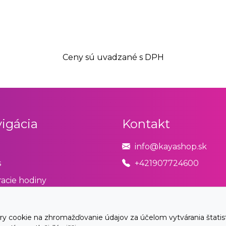
Ceny sú uvadzané s DPH
igácia
Kontakt
info@kayashop.sk
s
+421907724600
acie hodiny
odné podmienky
úpiť od zmluvy tu
cookie na zhromažďovanie údajov za účelom vytvárania štatistík