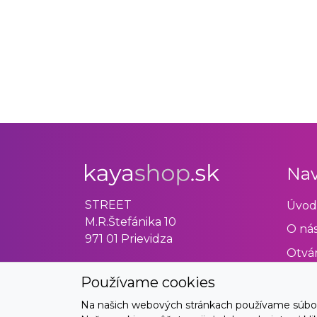
Nav
STREET
Úvod
M.R.Štefánika 10
O ná
971 01 Prievidza
Otvár
Obch
Používame cookies
Odst
Na našich webových stránkach používame súbory 