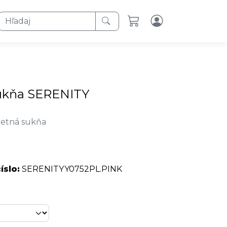
Hľadaj
ukňa SERENITY
letná sukňa
íslo:
SERENITYY0752PL.PINK