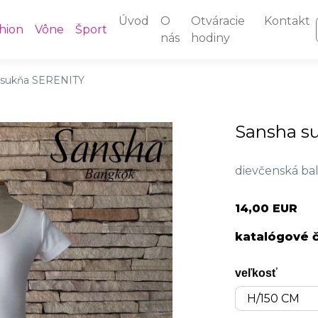
Úvod
O
Otváracie
Kontakt
hion
Vône
Šport
nás
hodiny
 sukňa SERENITY
Sansha s
dievčenská ba
14,00 EUR
katalógové č
veľkosť