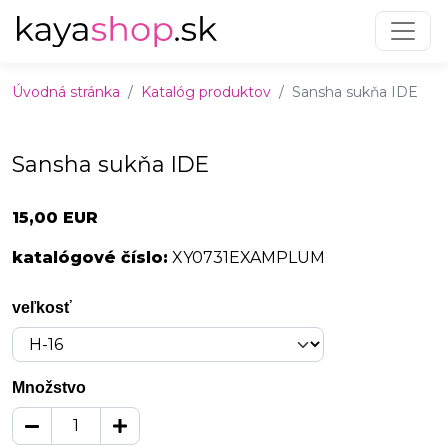
Preskočiť na obsah
Preskočiť na hlavné menu
Úvodná stránka
Katalóg produktov
Sansha sukňa IDE
Sansha sukňa IDE
15,00 EUR
katalógové číslo:
XY0731EXAMPLUM
veľkosť
Množstvo