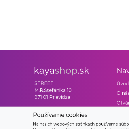
Nav
STREET
Úvod
M.R.Štefánika 10
O ná
971 01 Prievidza
Otvár
Obch
Používame cookies
Odst
Na našich webových stránkach používame súbory 