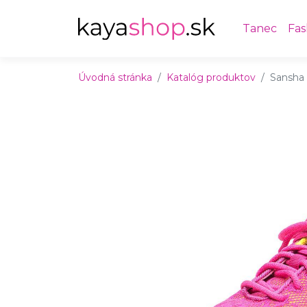
Preskočiť na obsah
Preskočiť na hlavné menu
Tanec
Fas
Úvodná stránka
Katalóg produktov
Sansha 