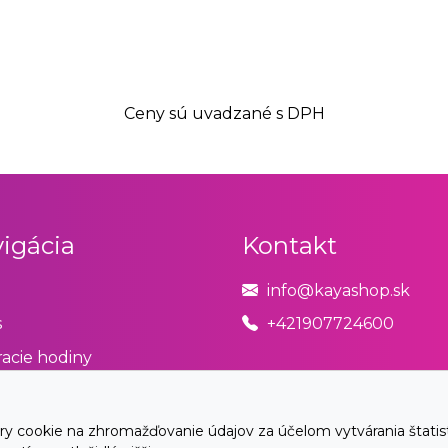
Ceny sú uvadzané s DPH
igácia
Kontakt
info@kayashop.sk
s
+421907724600
acie hodiny
odné podmienky
úpiť od zmluvy tu
cookie na zhromažďovanie údajov za účelom vytvárania štatistík