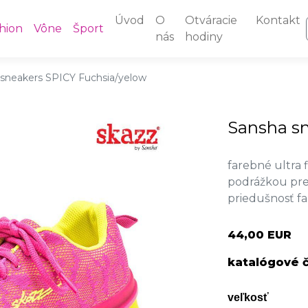
Úvod
O
Otváracie
Kontakt
hion
Vône
Šport
nás
hodiny
sneakers SPICY Fuchsia/yelow
Sansha sn
farebné ultra 
podrážkou pre
priedušnosť fa
44,00 EUR
katalógové č
veľkosť