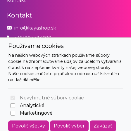
Kontakt
Kontakt
info@kayashop.sk
+421907724600
Používame cookies
Právne
Na našich webových stránkach používame súbory
cookie na zhromažďovanie údajov za účelom vytvárania
Obchodné podmienky
štatistík na zlepšenie kvality našej webovej stránky.
Naše cookies môžete prijať alebo odmietnuť kliknutím
Zásady používania cookies
na tlačidlá nižšie.
© 2026 Arrabella s.r.o., mayabella s.r.o., Všetky práva
vyhradené.
Nevyhnutné súbory cookie
Analytické
Marketingové
Hosting:
- Web:
Povoliť všetky
Povoliť výber
Zakázať