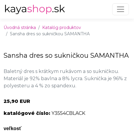
Preskočiť na obsah
Preskočiť na hlavné menu
Úvodná stránka
Katalóg produktov
Sansha dres so sukničkou SAMANTHA
Sansha dres so sukničkou SAMANTHA
Baletný dres s krátkym rukávom a so sukničkou.
Materiál je 92% bavlna a 8% lycra. Suknička je 96% z
polyesteru a 4 % zo spandexu.
25,90 EUR
katalógové číslo:
Y3554CBLACK
veľkosť