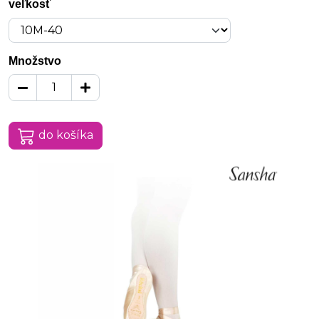
veľkosť
Množstvo
do košíka