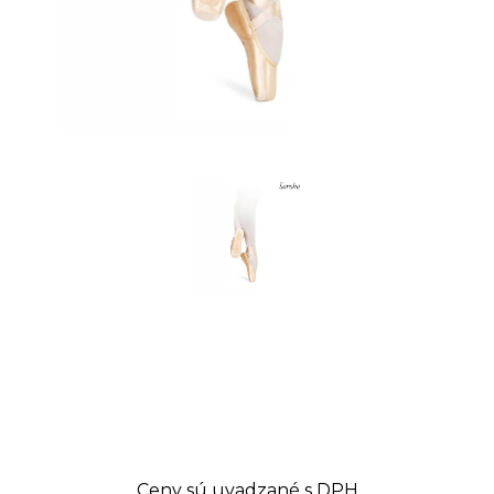
Ceny sú uvadzané s DPH