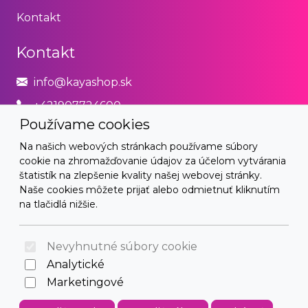
Kontakt
Kontakt
info@kayashop.sk
+421907724600
Používame cookies
Právne
Na našich webových stránkach používame súbory
cookie na zhromažďovanie údajov za účelom vytvárania
Obchodné podmienky
štatistík na zlepšenie kvality našej webovej stránky.
Naše cookies môžete prijať alebo odmietnuť kliknutím
Zásady používania cookies
na tlačidlá nižšie.
© 2026 Arrabella s.r.o., mayabella s.r.o., Všetky práva
vyhradené.
Nevyhnutné súbory cookie
Analytické
Marketingové