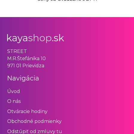
STREET
M.R.Štefánika 10
971 01 Prievidza
Navigácia
Úvod
O nás
Otváracie hodiny
Obchodné podmienky
Odstúpiť od zmluvy tu