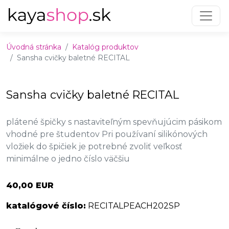
Preskočiť na obsah
Preskočiť na hlavné menu
Úvodná stránka
Katalóg produktov
Sansha cvičky baletné RECITAL
Sansha cvičky baletné RECITAL
plátené špičky s nastaviteľným spevňujúcim pásikom
vhodné pre študentov Pri používaní silikónových
vložiek do špičiek je potrebné zvoliť veľkosť
minimálne o jedno číslo väčšiu
40,00 EUR
katalógové číslo:
RECITALPEACH202SP