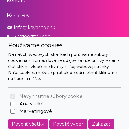
Kontakt
Kontakt
info@kayashop.sk
+421907724600
Používame cookies
Právne
Na našich webových stránkach používame súbory
cookie na zhromažďovanie údajov za účelom vytvárania
Obchodné podmienky
štatistík na zlepšenie kvality našej webovej stránky.
Naše cookies môžete prijať alebo odmietnuť kliknutím
Zásady používania cookies
na tlačidlá nižšie.
© 2026 Arrabella s.r.o., mayabella s.r.o., Všetky práva
vyhradené.
Nevyhnutné súbory cookie
Analytické
Marketingové
Hosting:
- Web:
Povoliť všetky
Povoliť výber
Zakázať