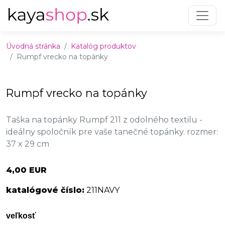
Preskočiť na obsah
Preskočiť na hlavné menu
Úvodná stránka
Katalóg produktov
Rumpf vrecko na topánky
Rumpf vrecko na topánky
Taška na topánky Rumpf 211 z odolného textilu -
ideálny spoločník pre vaše tanečné topánky. rozmer:
37 x 29 cm
4,00 EUR
katalógové číslo:
211NAVY
veľkosť