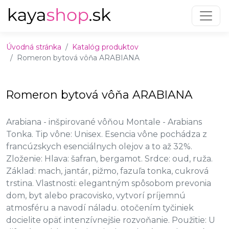
Preskočiť na obsah
Preskočiť na hlavné menu
Úvodná stránka
Katalóg produktov
Romeron bytová vôňa ARABIANA
Romeron bytová vôňa ARABIANA
Arabiana - inšpirované vôňou Montale - Arabians
Tonka. Tip vône: Unisex. Esencia vône pochádza z
francúzskych esenciálnych olejov a to až 32%.
Zloženie: Hlava: šafran, bergamot. Srdce: oud, ruža.
Základ: mach, jantár, pižmo, fazuľa tonka, cukrová
trstina. Vlastnosti: elegantným spôsobom prevonia
dom, byt alebo pracovisko, vytvorí príjemnú
atmosféru a navodí náladu. otočením tyčiniek
docielite opäť intenzívnejšie rozvoňanie. Použitie: U