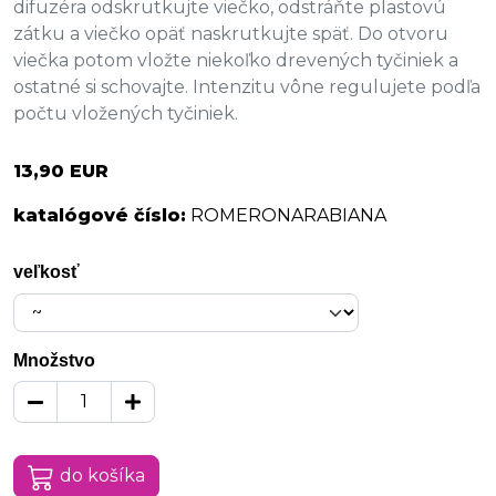
difuzéra odskrutkujte viečko, odstráňte plastovú
zátku a viečko opäť naskrutkujte späť. Do otvoru
viečka potom vložte niekoľko drevených tyčiniek a
ostatné si schovajte. Intenzitu vône regulujete podľa
počtu vložených tyčiniek.
13,90 EUR
katalógové číslo:
ROMERONARABIANA
veľkosť
Množstvo
do košíka