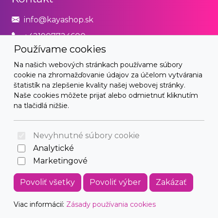
info@kayashop.sk
+421907724600
Používame cookies
Právne
Na našich webových stránkach používame súbory
cookie na zhromažďovanie údajov za účelom vytvárania
Obchodné podmienky
štatistík na zlepšenie kvality našej webovej stránky.
Naše cookies môžete prijať alebo odmietnuť kliknutím
Zásady používania cookies
na tlačidlá nižšie.
© 2026 Arrabella s.r.o., mayabella s.r.o., Všetky práva
vyhradené.
Nevyhnutné súbory cookie
Analytické
Marketingové
Hosting:
- Web:
Povoliť všetky
Povoliť výber
Zakázať
Viac informácií:
Zásady používania cookies