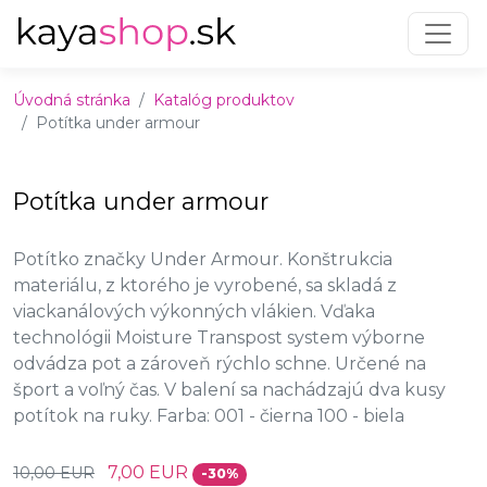
Preskočiť na obsah
Preskočiť na hlavné menu
Úvodná stránka
Katalóg produktov
Potítka under armour
Potítka under armour
Potítko značky Under Armour. Konštrukcia
materiálu, z ktorého je vyrobené, sa skladá z
viackanálových výkonných vlákien. Vďaka
technológii Moisture Transpost system výborne
odvádza pot a zároveň rýchlo schne. Určené na
šport a voľný čas. V balení sa nachádzajú dva kusy
potítok na ruky. Farba: 001 - čierna 100 - biela
7,00 EUR
10,00 EUR
-30%