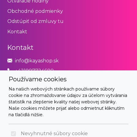
Otváracie hodiny
Obchodné podmienky
Odstúpiť od zmluvy tu
Kontakt
Kontakt
info@kayashop.sk
+421907724600
Používame cookies
Právne
Na našich webových stránkach používame súbory
cookie na zhromažďovanie údajov za účelom vytvárania
Obchodné podmienky
štatistík na zlepšenie kvality našej webovej stránky.
Naše cookies môžete prijať alebo odmietnuť kliknutím
Zásady používania cookies
na tlačidlá nižšie.
© 2026 Arrabella s.r.o., mayabella s.r.o., Všetky práva
vyhradené.
Nevyhnutné súbory cookie