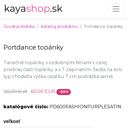
Preskočiť na obsah
Preskočiť na hlavné menu
Úvodná stránka
Katalóg produktov
Portdance topánky
Portdance topánky
Tanečné topánky s ozdobnými flitrami v celej
prednej časti topánky a s T-zapínaním. Sedia na širší
typ chodidla výška opätku 7 cm podrážka semiš
60,00 EUR
120,00 EUR
-50%
katalógové číslo:
PD600FASHIONPURPLESATIN
veľkosť