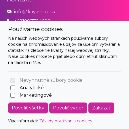
info@kayashop.sk
+421907724600
Používame cookies
Právne
Na našich webových stránkach používame súbory
cookie na zhromažďovanie údajov za účelom vytvárania
Obchodné podmienky
štatistík na zlepšenie kvality našej webovej stránky.
Naše cookies môžete prijať alebo odmietnuť kliknutím
Zásady používania cookies
na tlačidlá nižšie.
© 2026 Arrabella s.r.o., mayabella s.r.o., Všetky práva
vyhradené.
Nevyhnutné súbory cookie
Analytické
Marketingové
Hosting:
- Web:
Povoliť všetky
Povoliť výber
Zakázať
Viac informácií:
Zásady používania cookies