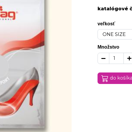
katalógové č
veľkosť
Množstvo
do košík