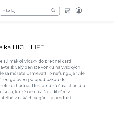
Hľadaj
elka HIGH LIFE
e sú mäkké vložky do prednej časti
tavte si: Celý deň ste vonku na vysokých
le sa môžete usmievať! To nefunguje? Ale
teľnou gélovou polopodrážkou do
nok, rozhodne. Tlmí prednú časť chodidla
kosti, ktoré nesedia Neviditeľné v
ateľné v rukách Vegánsky produkt