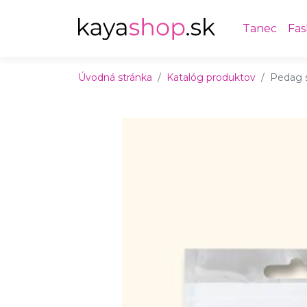
Preskočiť na obsah
Preskočiť na hlavné menu
Tanec
Fas
Úvodná stránka
Katalóg produktov
Pedag s