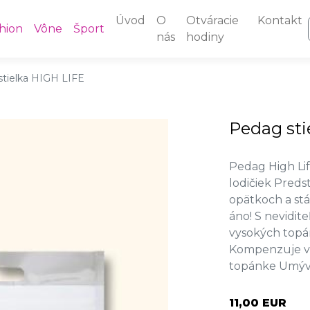
Úvod
O
Otváracie
Kontakt
hion
Vône
Šport
nás
hodiny
tielka HIGH LIFE
Pedag sti
Pedag High Lif
lodičiek Preds
opätkoch a stá
áno! S nevidi
vysokých topá
Kompenzuje veľ
topánke Umýv
11,00 EUR