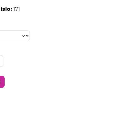
íslo:
171
a