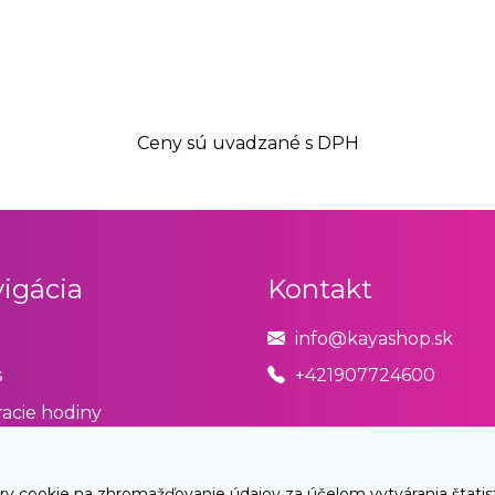
Ceny sú uvadzané s DPH
igácia
Kontakt
info@kayashop.sk
s
+421907724600
acie hodiny
odné podmienky
úpiť od zmluvy tu
cookie na zhromažďovanie údajov za účelom vytvárania štatistík