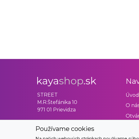
Nav
STREET
Úvod
M.R.Štefánika 10
O ná
971 01 Prievidza
Otvár
Obch
Používame cookies
Odst
Na našich webových stránkach používame súbory 