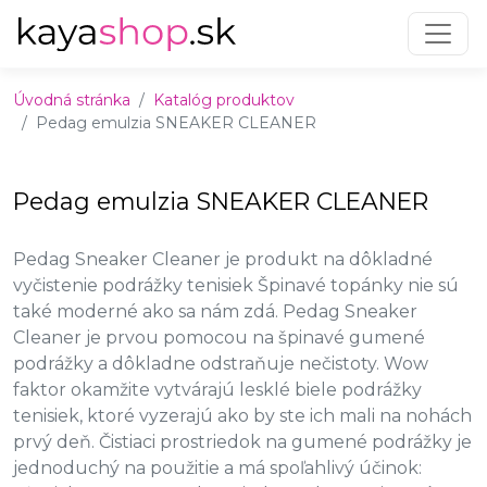
Preskočiť na obsah
Preskočiť na hlavné menu
Úvodná stránka
Katalóg produktov
Pedag emulzia SNEAKER CLEANER
Pedag emulzia SNEAKER CLEANER
Pedag Sneaker Cleaner je produkt na dôkladné
vyčistenie podrážky tenisiek Špinavé topánky nie sú
také moderné ako sa nám zdá. Pedag Sneaker
Cleaner je prvou pomocou na špinavé gumené
podrážky a dôkladne odstraňuje nečistoty. Wow
faktor okamžite vytvárajú lesklé biele podrážky
tenisiek, ktoré vyzerajú ako by ste ich mali na nohách
prvý deň. Čistiaci prostriedok na gumené podrážky je
jednoduchý na použitie a má spoľahlivý účinok: