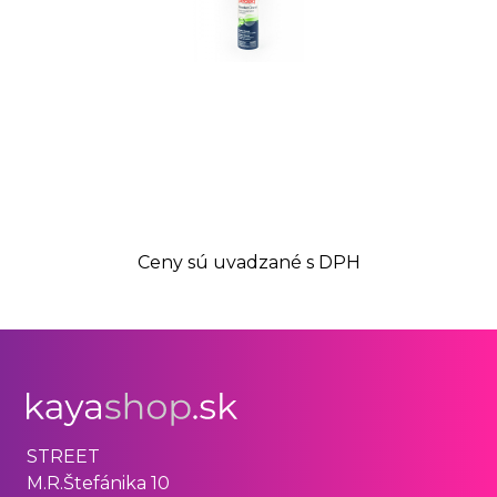
Ceny sú uvadzané s DPH
STREET
M.R.Štefánika 10