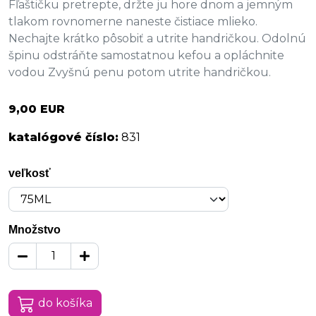
Fľaštičku pretrepte, držte ju hore dnom a jemným
tlakom rovnomerne naneste čistiace mlieko.
Nechajte krátko pôsobiť a utrite handričkou. Odolnú
špinu odstráňte samostatnou kefou a opláchnite
vodou Zvyšnú penu potom utrite handričkou.
9,00 EUR
katalógové číslo:
831
veľkosť
Množstvo
do košíka