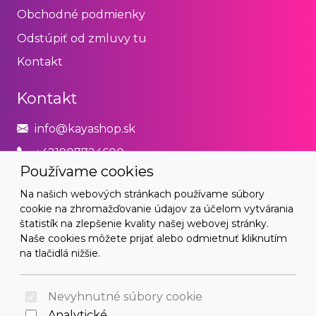
Obchodné podmienky
Odstúpiť od zmluvy tu
Kontakt
Kontakt
info@kayashop.sk
+421907724600
Používame cookies
Právne
Na našich webových stránkach používame súbory
cookie na zhromažďovanie údajov za účelom vytvárania
Obchodné podmienky
štatistík na zlepšenie kvality našej webovej stránky.
Naše cookies môžete prijať alebo odmietnuť kliknutím
Zásady používania cookies
na tlačidlá nižšie.
© 2026 Arrabella s.r.o., mayabella s.r.o., Všetky práva
vyhradené.
Nevyhnutné súbory cookie
Analytické