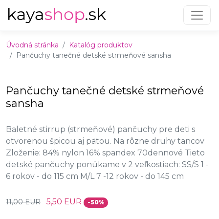
Preskočiť na obsah
Preskočiť na hlavné menu
Úvodná stránka
Katalóg produktov
Pančuchy tanečné detské strmeňové sansha
Pančuchy tanečné detské strmeňové
sansha
Baletné stirrup (strmeňové) pančuchy pre deti s
otvorenou špicou aj pätou. Na rôzne druhy tancov
Zloženie: 84% nylon 16% spandex 70dennové Tieto
detské pančuchy ponúkame v 2 veľkostiach: SS/S 1 -
6 rokov - do 115 cm M/L 7 -12 rokov - do 145 cm
5,50 EUR
11,00 EUR
-50%