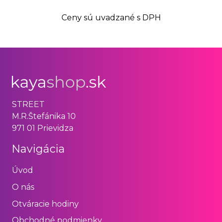
Ceny sú uvadzané s DPH
STREET
M.R.Štefánika 10
971 01 Prievidza
Navigácia
Úvod
O nás
Otváracie hodiny
Obchodné podmienky