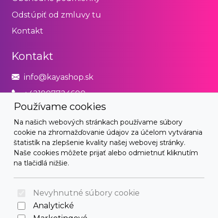
Odstúpiť od zmluvy tu
Kontakt
Kontakt
info@kayashop.sk
+421907724600
Používame cookies
Právne
Na našich webových stránkach používame súbory
cookie na zhromažďovanie údajov za účelom vytvárania
Obchodné podmienky
štatistík na zlepšenie kvality našej webovej stránky.
Naše cookies môžete prijať alebo odmietnuť kliknutím
Zásady používania cookies
na tlačidlá nižšie.
© 2026 Arrabella s.r.o., mayabella s.r.o., Všetky práva
vyhradené.
Nevyhnutné súbory cookie
Analytické