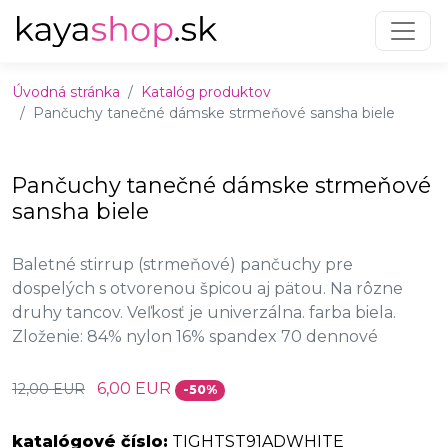
Preskočiť na obsah
Preskočiť na hlavné menu
Úvodná stránka
Katalóg produktov
Pančuchy tanečné dámske strmeňové sansha biele
Pančuchy tanečné dámske strmeňové
sansha biele
Baletné stirrup (strmeňové) pančuchy pre
dospelých s otvorenou špicou aj pätou. Na rôzne
druhy tancov. Veľkosť je univerzálna. farba biela.
Zloženie: 84% nylon 16% spandex 70 dennové
6,00 EUR
12,00 EUR
-50%
katalógové číslo:
TIGHTST91ADWHITE