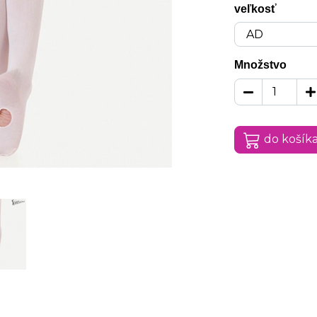
veľkosť
Množstvo
do košík