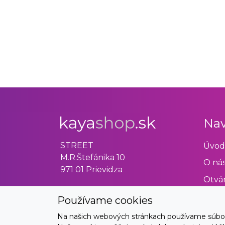
Nav
STREET
Úvod
M.R.Štefánika 10
O ná
971 01 Prievidza
Otvár
Obch
Používame cookies
Odst
Na našich webových stránkach používame súbory 