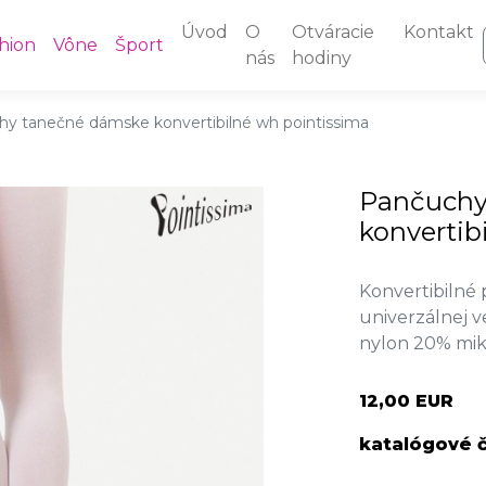
Úvod
O
Otváracie
Kontakt
hion
Vône
Šport
nás
hodiny
y tanečné dámske konvertibilné wh pointissima
Pančuchy
konvertib
Konvertibilné
univerzálnej ve
nylon 20% mi
12,00 EUR
katalógové č