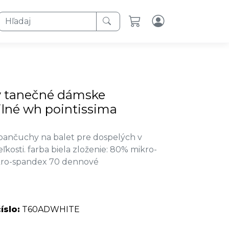
Hľadaj
 tanečné dámske
ilné wh pointissima
 pančuchy na balet pre dospelých v
ľkosti. farba biela zloženie: 80% mikro-
kro-spandex 70 dennové
íslo:
T60ADWHITE