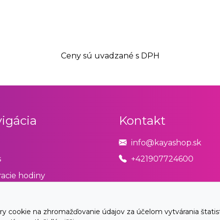
Ceny sú uvadzané s DPH
igácia
Kontakt
info@kayashop.sk
s
+421907724600
acie hodiny
odné podmienky
úpiť od zmluvy tu
cookie na zhromažďovanie údajov za účelom vytvárania štatistík