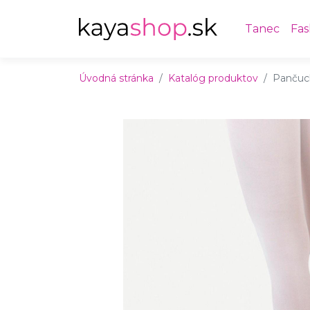
Preskočiť na obsah
Preskočiť na hlavné menu
Tanec
Fas
Úvodná stránka
Katalóg produktov
Pančuch