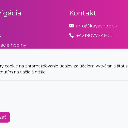
igácia
Kontakt
info@kayashop.sk
s
+421907724600
acie hodiny
odné podmienky
úpiť od zmluvy tu
cookie na zhromažďovanie údajov za účelom vytvárania štatistík
utím na tlačidlá nižšie.
akt
© 2026 Arrabella s.r.o., mayabella s.r.o., Všetky práva vyhradené.
Hosting:
- Web:
zať