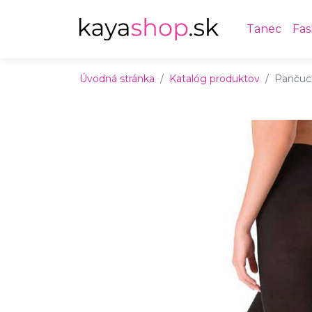
Preskočiť na obsah
Preskočiť na hlavné menu
Tanec
Fas
Úvodná stránka
Katalóg produktov
Pančuc