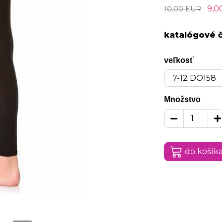
9,0
10,00 EUR
katalógové č
veľkosť
Množstvo
do košík