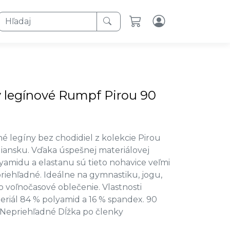
Hľadaj
 legínové Rumpf Pirou 90
é legíny bez chodidiel z kolekcie Pirou
iansku. Vďaka úspešnej materiálovej
yamidu a elastanu sú tieto nohavice veľmi
priehľadné. Ideálne na gymnastiku, jogu,
ko voľnočasové oblečenie. Vlastnosti
riál 84 % polyamid a 16 % spandex. 90
 Nepriehľadné Dĺžka po členky