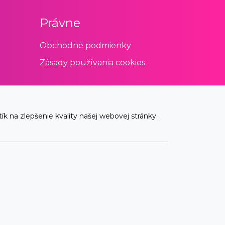
Právne
Obchodné podmienky
Zásady používania cookies
 na zlepšenie kvality našej webovej stránky.