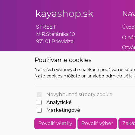
Nav
STREET
Úvod
M.R.Štefánika 10
O ná
971 01 Prievidza
Otvár
Obch
Používame cookies
Odst
Na našich webových stránkach používame súbory 
Naše cookies môžete prijať alebo odmietnuť klikn
Kont
Nevyhnutné súbory cookie
Analytické
Marketingové
Povoliť všetky
Povoliť výber
Zaká