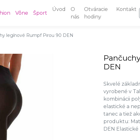
Úvod
O
Otváracie
Kontakt
hion
Vône
Šport
nás
hodiny
hy legínové Rumpf Pirou 90 DEN
Pančuchy
DEN
Skvelé základn
vyrobené v Tal
kombinácii pol
elastické a ne
tanec a tiež a
produktu: Mate
DEN Elastické