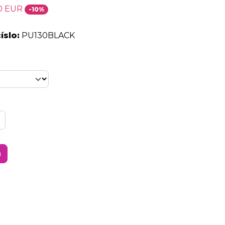
0 EUR
-10%
íslo:
PU130BLACK
a