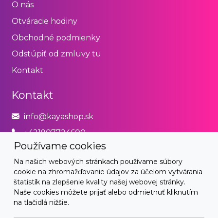
O nás
Otváracie hodiny
Obchodné podmienky
Odstúpiť od zmluvy tu
Kontakt
Kontakt
info@kayashop.sk
+421907724600
Používame cookies
Právne
Na našich webových stránkach používame súbory
cookie na zhromažďovanie údajov za účelom vytvárania
Obchodné podmienky
štatistík na zlepšenie kvality našej webovej stránky.
Naše cookies môžete prijať alebo odmietnuť kliknutím
Zásady používania cookies
na tlačidlá nižšie.