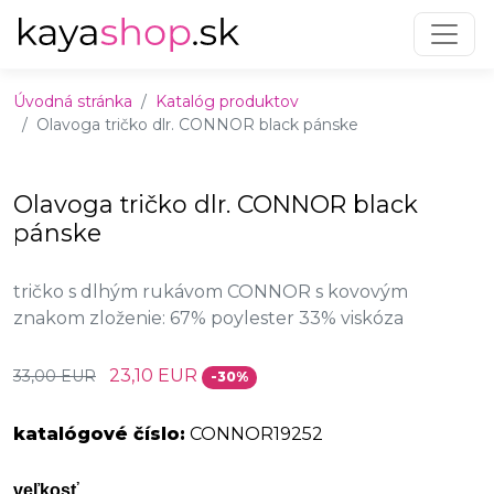
Preskočiť na obsah
Preskočiť na hlavné menu
Úvodná stránka
Katalóg produktov
Olavoga tričko dlr. CONNOR black pánske
Olavoga tričko dlr. CONNOR black
pánske
tričko s dlhým rukávom CONNOR s kovovým
znakom zloženie: 67% poylester 33% viskóza
23,10 EUR
33,00 EUR
-30%
katalógové číslo:
CONNOR19252
veľkosť