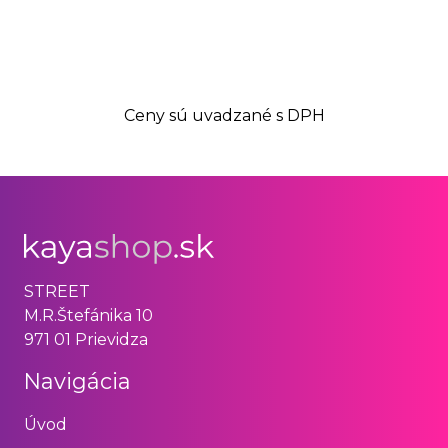
Ceny sú uvadzané s DPH
STREET
M.R.Štefánika 10
971 01 Prievidza
Navigácia
Úvod