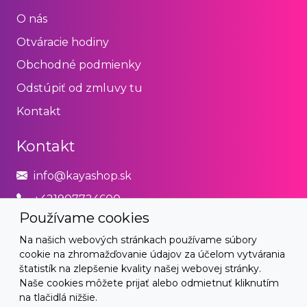
O nás
Otváracie hodiny
Obchodné podmienky
Odstúpiť od zmluvy tu
Kontakt
Kontakt
info@kayashop.sk
+421907724600
Používame cookies
Právne
Na našich webových stránkach používame súbory
cookie na zhromažďovanie údajov za účelom vytvárania
Obchodné podmienky
štatistík na zlepšenie kvality našej webovej stránky.
Naše cookies môžete prijať alebo odmietnuť kliknutím
Zásady používania cookies
na tlačidlá nižšie.