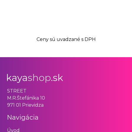
Ceny sú uvadzané s DPH
STREET
M.R.Štefánika 10
971 01 Prievidza
Navigácia
Úvod