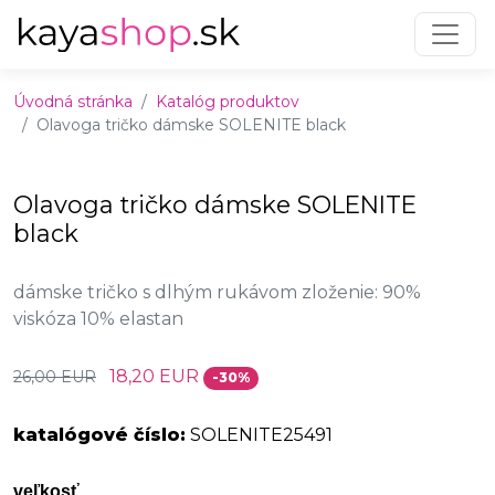
Preskočiť na obsah
Preskočiť na hlavné menu
Úvodná stránka
Katalóg produktov
Olavoga tričko dámske SOLENITE black
Olavoga tričko dámske SOLENITE
black
dámske tričko s dlhým rukávom zloženie: 90%
viskóza 10% elastan
18,20 EUR
26,00 EUR
-30%
katalógové číslo:
SOLENITE25491
veľkosť