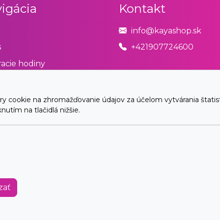
igácia
Kontakt
info@kayashop.sk
s
+421907724600
acie hodiny
odné podmienky
úpiť od zmluvy tu
cookie na zhromažďovanie údajov za účelom vytvárania štatistík
utím na tlačidlá nižšie.
akt
© 2026 Arrabella s.r.o., mayabella s.r.o., Všetky práva vyhradené.
Hosting:
- Web:
zať