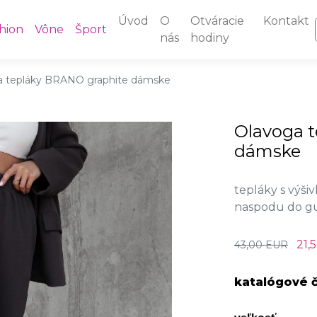
Úvod
O
Otváracie
Kontakt
hion
Vône
Šport
nás
hodiny
a tepláky BRANO graphite dámske
Olavoga 
dámske
tepláky s výši
naspodu do gu
21,
43,00 EUR
katalógové č