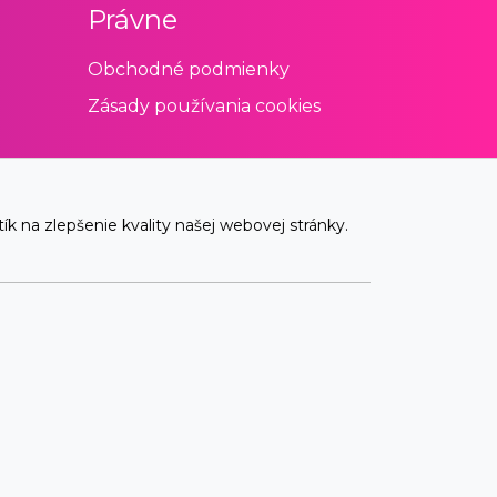
Právne
Obchodné podmienky
Zásady používania cookies
 na zlepšenie kvality našej webovej stránky.