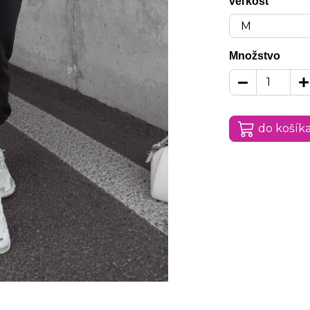
veľkosť
Množstvo
do košík