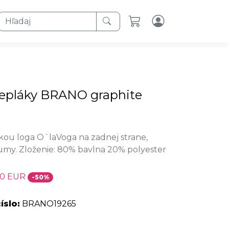
Hľadaj
tepláky BRANO graphite
vkou loga O´laVoga na zadnej strane,
my. Zloženie: 80% bavlna 20% polyester
50 EUR
-50%
íslo:
BRANO19265