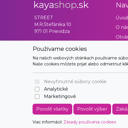
Nav
STREET
Úvod
M.R.Štefánika 10
O ná
971 01 Prievidza
Otvár
Obch
Používame cookies
Odst
Na našich webových stránkach používame súbory 
Naše cookies môžete prijať alebo odmietnuť klikn
Kont
Nevyhnutné súbory cookie
Analytické
Marketingové
Povoliť všetky
Povoliť výber
Zaká
Viac informácií:
Zásady používania cookies