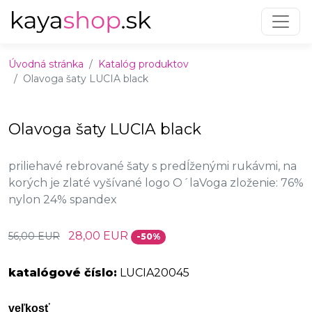
Preskočiť na obsah
Preskočiť na hlavné menu
Úvodná stránka
Katalóg produktov
Olavoga šaty LUCIA black
Olavoga šaty LUCIA black
priliehavé rebrované šaty s predĺženými rukávmi, na
korých je zlaté vyšívané logo O´laVoga zloženie: 76%
nylon 24% spandex
28,00 EUR
56,00 EUR
-50%
katalógové číslo:
LUCIA20045
veľkosť