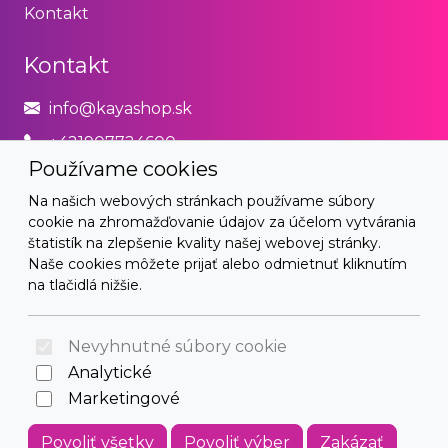
Kontakt
Kontakt
info@kayashop.sk
+421907724600
Používame cookies
Právne
Na našich webových stránkach používame súbory
cookie na zhromažďovanie údajov za účelom vytvárania
Obchodné podmienky
štatistík na zlepšenie kvality našej webovej stránky.
Naše cookies môžete prijať alebo odmietnuť kliknutím
Zásady používania cookies
na tlačidlá nižšie.
© 2026 Arrabella s.r.o., mayabella s.r.o., Všetky práva
vyhradené.
Nevyhnutné súbory cookie
Analytické
Marketingové
Hosting:
- Web:
Povoliť všetky
Povoliť výber
Zakázať