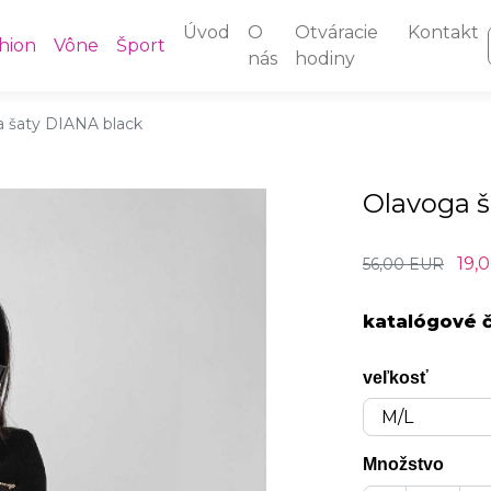
Úvod
O
Otváracie
Kontakt
hion
Vône
Šport
nás
hodiny
 šaty DIANA black
Olavoga š
19,
56,00 EUR
katalógové č
veľkosť
Množstvo