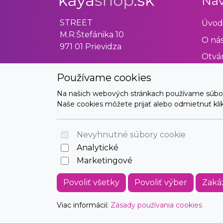
Nav
STREET
Úvod
M.R.Štefánika 10
O ná
971 01 Prievidza
Otvár
Obch
Používame cookies
Odst
Na našich webových stránkach používame súbory 
Naše cookies môžete prijať alebo odmietnuť klikn
Kont
Nevyhnutné súbory cookie
Analytické
Marketingové
Povoliť všetky
Povoliť výber
Zaká
Viac informácií:
Zásady používania cookies