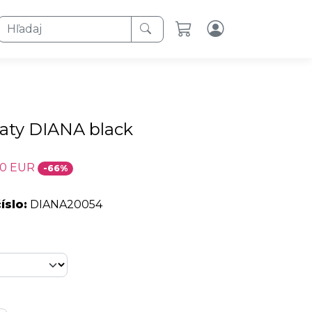
Hľadaj
aty DIANA black
00 EUR
-66%
íslo:
DIANA20054