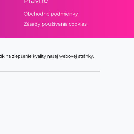
Právne
Obchodné podmienky
Zásady používania cookies
 na zlepšenie kvality našej webovej stránky.