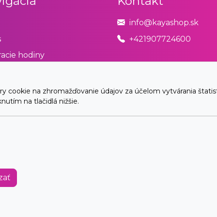
igácia
Kontakt
info@kayashop.sk
s
+421907724600
acie hodiny
odné podmienky
úpiť od zmluvy tu
cookie na zhromažďovanie údajov za účelom vytvárania štatistík
utím na tlačidlá nižšie.
akt
© 2026 Arrabella s.r.o., mayabella s.r.o., Všetky práva vyhradené.
Hosting:
- Web:
zať