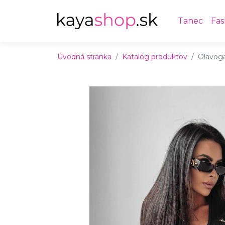
Preskočiť na obsah
Preskočiť na hlavné menu
Tanec
Fas
Úvodná stránka
Katalóg produktov
Olavoga