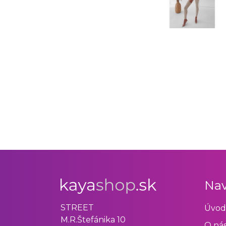
Nav
STREET
Úvod
M.R.Štefánika 10
O ná