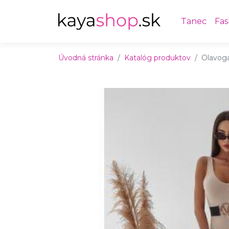
Preskočiť na obsah
Preskočiť na hlavné menu
Tanec
Fas
Úvodná stránka
Katalóg produktov
Olavog