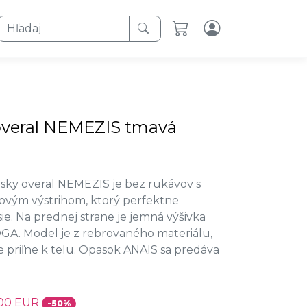
Hľadaj
overal NEMEZIS tmavá
msky overal NEMEZIS je bez rukávov s
covým výstrihom, ktorý perfektne
ie. Na prednej strane je jemná výšivka
A. Model je z rebrovaného materiálu,
 priľne k telu. Opasok ANAIS sa predáva
,00 EUR
-50%