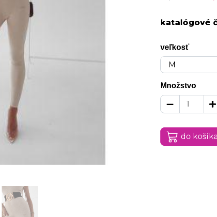
katalógové č
veľkosť
Množstvo
do košík