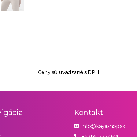
Ceny sú uvadzané s DPH
igácia
Kontakt
info@kayashop.sk
s
+421907724600