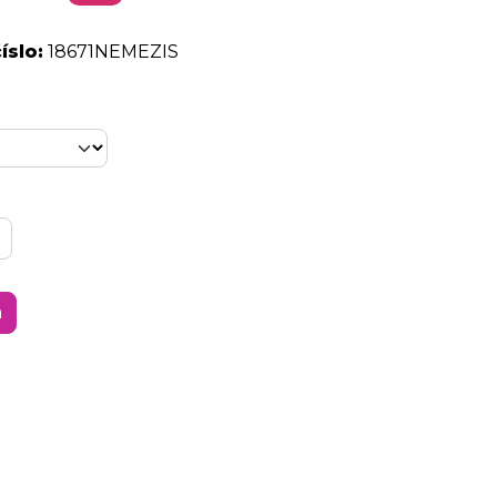
íslo:
18671NEMEZIS
a