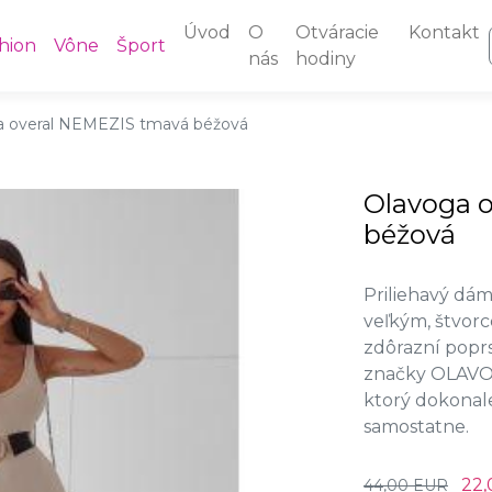
Úvod
O
Otváracie
Kontakt
hion
Vône
Šport
nás
hodiny
a overal NEMEZIS tmavá béžová
Olavoga 
béžová
Priliehavý dá
veľkým, štvor
zdôrazní poprs
značky OLAVOG
ktorý dokonale
samostatne.
22
44,00 EUR