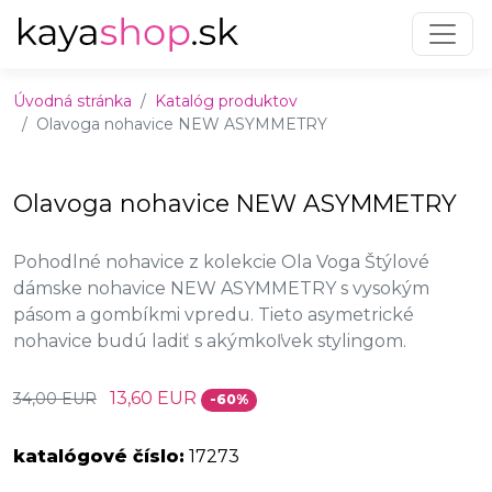
Preskočiť na obsah
Preskočiť na hlavné menu
Úvodná stránka
Katalóg produktov
Olavoga nohavice NEW ASYMMETRY
Olavoga nohavice NEW ASYMMETRY
Pohodlné nohavice z kolekcie Ola Voga Štýlové
dámske nohavice NEW ASYMMETRY s vysokým
pásom a gombíkmi vpredu. Tieto asymetrické
nohavice budú ladiť s akýmkoľvek stylingom.
13,60 EUR
34,00 EUR
-60%
katalógové číslo:
17273