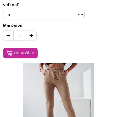
veľkosť
Množstvo
do košíka