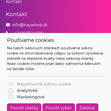
Kontakt
Kontakt
info@kayashop.sk
+421907724600
Používame cookies
Právne
Na našich webových stránkach používame súbory
cookie na zhromažďovanie údajov za účelom vytvárania
Obchodné podmienky
štatistík na zlepšenie kvality našej webovej stránky.
Naše cookies môžete prijať alebo odmietnuť kliknutím
Zásady používania cookies
na tlačidlá nižšie.
© 2026 Arrabella s.r.o., mayabella s.r.o., Všetky práva
vyhradené.
Nevyhnutné súbory cookie
Analytické
Marketingové
Hosting:
- Web:
Povoliť všetky
Povoliť výber
Zakázať