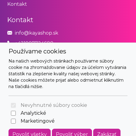
Kontakt
Kontakt
info@kayashop.sk
+421907724600
Používame cookies
Právne
Na našich webových stránkach používame súbory
cookie na zhromažďovanie údajov za účelom vytvárania
Obchodné podmienky
štatistík na zlepšenie kvality našej webovej stránky.
Naše cookies môžete prijať alebo odmietnuť kliknutím
Zásady používania cookies
na tlačidlá nižšie.
© 2026 Arrabella s.r.o., mayabella s.r.o., Všetky práva
vyhradené.
Nevyhnutné súbory cookie
Analytické
Marketingové
Hosting:
- Web:
Povoliť všetky
Povoliť výber
Zakázať