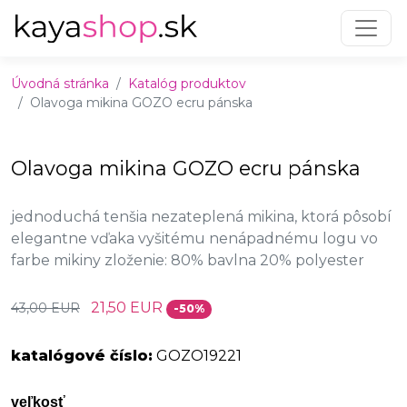
Preskočiť na obsah
Preskočiť na hlavné menu
Úvodná stránka
Katalóg produktov
Olavoga mikina GOZO ecru pánska
Olavoga mikina GOZO ecru pánska
jednoduchá tenšia nezateplená mikina, ktorá pôsobí
elegantne vďaka vyšitému nenápadnému logu vo
farbe mikiny zloženie: 80% bavlna 20% polyester
21,50 EUR
43,00 EUR
-50%
katalógové číslo:
GOZO19221
veľkosť