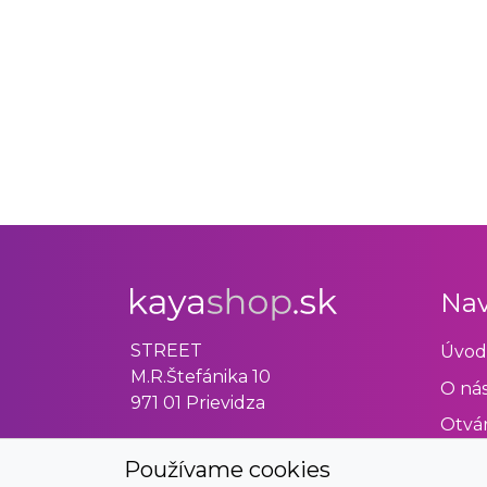
Nav
STREET
Úvod
M.R.Štefánika 10
O ná
971 01 Prievidza
Otvár
Obch
Používame cookies