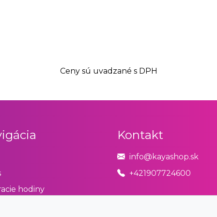
Ceny sú uvadzané s DPH
igácia
Kontakt
info@kayashop.sk
s
+421907724600
acie hodiny
odné podmienky