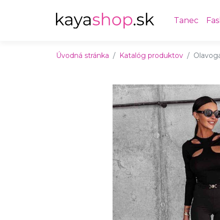
Preskočiť na obsah
Preskočiť na hlavné menu
Tanec
Fas
Úvodná stránka
Katalóg produktov
Olavog