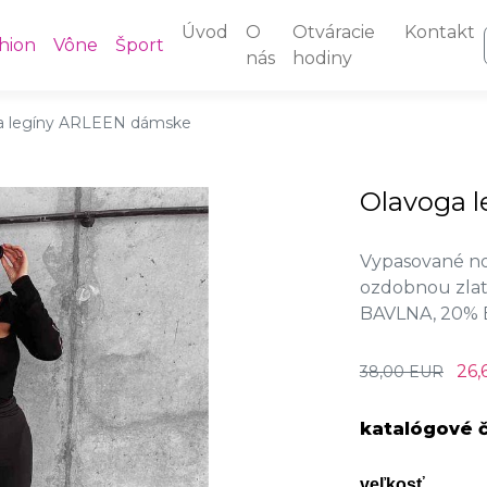
Úvod
O
Otváracie
Kontakt
hion
Vône
Šport
nás
hodiny
a legíny ARLEEN dámske
Olavoga 
Vypasované no
ozdobnou zlat
BAVLNA, 20%
26,
38,00 EUR
katalógové č
veľkosť