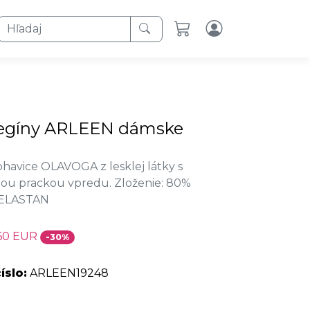
Hľadaj
legíny ARLEEN dámske
havice OLAVOGA z lesklej látky s
ou prackou vpredu. Zloženie: 80%
 ELASTAN
60 EUR
-30%
íslo:
ARLEEN19248